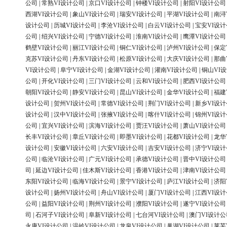
公司
|
常熟VI设计公司
|
京口VI设计公司
|
钟楼VI设计公司
|
射阳VI设计公司
西湖VI设计公司
|
象山VI设计公司
|
瑞安VI设计公司
|
平湖VI设计公司
|
南浔
设计公司
|
历城VI设计公司
|
李沧VI设计公司
|
白云VI设计公司
|
宝安VI设
公司
|
绍兴VI设计公司
|
宁德VI设计公司
|
淮南VI设计公司
|
鹰潭VI设计公司
鹤壁VI设计公司
|
丽江VI设计公司
|
铜仁VI设计公司
|
泸州VI设计公司
|
保定
克苏VI设计公司
|
丹东VI设计公司
|
松原VI设计公司
|
大庆VI设计公司
|
那曲
VI设计公司
|
阜宁VI设计公司
|
金湖VI设计公司
|
灌南VI设计公司
|
铜山VI
公司
|
开化VI设计公司
|
三门VI设计公司
|
云和VI设计公司
|
肥西VI设计公司
朝阳VI设计公司
|
静安VI设计公司
|
昆山VI设计公司
|
金华VI设计公司
|
福建
设计公司
|
贺州VI设计公司
|
常德VI设计公司
|
荆门VI设计公司
|
新乡VI设
设计公司
|
汉中VI设计公司
|
张掖VI设计公司
|
喀什VI设计公司
|
锦州VI设
公司
|
宜兴VI设计公司
|
滨海VI设计公司
|
贾汪VI设计公司
|
萧山VI设计公司
长丰VI设计公司
|
章丘VI设计公司
|
即墨VI设计公司
|
花都VI设计公司
|
龙华
设计公司
|
安徽VI设计公司
|
六安VI设计公司
|
吉安VI设计公司
|
济宁VI设
公司
|
临沧VI设计公司
|
广元VI设计公司
|
承德VI设计公司
|
晋中VI设计公司
司
|
延边VI设计公司
|
佳木斯VI设计公司
|
香港VI设计公司
|
津南VI设计公司
东阳VI设计公司
|
临海VI设计公司
|
景宁VI设计公司
|
庐江VI设计公司
|
济阳
设计公司
|
扬州VI设计公司
|
舟山VI设计公司
|
厦门VI设计公司
|
江西VI设
公司
|
益阳VI设计公司
|
荆州VI设计公司
|
濮阳VI设计公司
|
遂宁VI设计公司
司
|
石河子VI设计公司
|
阜新VI设计公司
|
七台河VI设计公司
|
澳门VI设计公
永康VI设计公司
|
温岭VI设计公司
|
龙泉VI设计公司
|
巢湖VI设计公司
|
莱芜