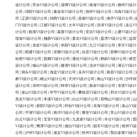
设计公司
|
萍乡VI设计公司
|
淄博VI设计公司
|
珠海VI设计公司
|
柳州VI设
公司
|
绵阳VI设计公司
|
秦皇岛VI设计公司
|
朔州VI设计公司
|
乌海VI设计公
司
|
辽源VI设计公司
|
鸡西VI设计公司
|
昌都VI设计公司
|
南开VI设计公司
|
门VI设计公司
|
江都VI设计公司
|
大丰VI设计公司
|
洪泽VI设计公司
|
连云V
计公司
|
瓯海VI设计公司
|
嘉善VI设计公司
|
安吉VI设计公司
|
上虞VI设计公
瑶海VI设计公司
|
槐荫VI设计公司
|
黄岛VI设计公司
|
荔湾VI设计公司
|
盐田
设计公司
|
龙岩VI设计公司
|
阜阳VI设计公司
|
九江VI设计公司
|
枣庄VI设
公司
|
昭通VI设计公司
|
安顺VI设计公司
|
自贡VI设计公司
|
邯郸VI设计公司
哈密VI设计公司
|
抚顺VI设计公司
|
通化VI设计公司
|
鹤岗VI设计公司
|
林芝
设计公司
|
锡山VI设计公司
|
建湖VI设计公司
|
涟水VI设计公司
|
灌云VI设
司
|
洞头VI设计公司
|
海盐VI设计公司
|
吴兴VI设计公司
|
新昌VI设计公司
|
桥VI设计公司
|
崂山VI设计公司
|
天河VI设计公司
|
南山VI设计公司
|
沙坪坝
设计公司
|
漳州VI设计公司
|
蚌埠VI设计公司
|
新余VI设计公司
|
东营VI设
司
|
保山VI设计公司
|
毕节VI设计公司
|
攀枝花VI设计公司
|
邢台VI设计公司
昌吉VI设计公司
|
本溪VI设计公司
|
白山VI设计公司
|
双鸭山VI设计公司
|
山
VI设计公司
|
射阳VI设计公司
|
盱眙VI设计公司
|
东海VI设计公司
|
泉山VI
公司
|
平湖VI设计公司
|
南浔VI设计公司
|
磐安VI设计公司
|
常山VI设计公司
白云VI设计公司
|
宝安VI设计公司
|
九龙坡VI设计公司
|
丰台VI设计公司
|
普
VI设计公司
|
鹰潭VI设计公司
|
烟台VI设计公司
|
韶关VI设计公司
|
梧州VI
公司
|
泸州VI设计公司
|
保定VI设计公司
|
忻州VI设计公司
|
鄂尔多斯VI设