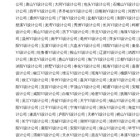
公司
|
唐山VI设计公司
|
大同VI设计公司
|
包头VI设计公司
|
石嘴山VI设计公
计公司
|
四平VI设计公司
|
齐齐哈尔VI设计公司
|
日喀则VI设计公司
|
河西V
计公司
|
通州VI设计公司
|
广陵VI设计公司
|
盐都VI设计公司
|
淮阴VI设计公
慈溪VI设计公司
|
龙湾VI设计公司
|
秀洲VI设计公司
|
长兴VI设计公司
|
柯桥
设计公司
|
蜀山VI设计公司
|
历下VI设计公司
|
市北VI设计公司
|
海珠VI设
司
|
温州VI设计公司
|
南平VI设计公司
|
亳州VI设计公司
|
萍乡VI设计公司
|
阳VI设计公司
|
玉溪VI设计公司
|
六盘水VI设计公司
|
绵阳VI设计公司
|
秦皇
VI设计公司
|
吐鲁番VI设计公司
|
鞍山VI设计公司
|
辽源VI设计公司
|
鸡西V
计公司
|
新北VI设计公司
|
惠山VI设计公司
|
海门VI设计公司
|
江都VI设计公
沭阳VI设计公司
|
拱墅VI设计公司
|
奉化VI设计公司
|
瓯海VI设计公司
|
嘉善
设计公司
|
椒江VI设计公司
|
缙云VI设计公司
|
瑶海VI设计公司
|
槐荫VI设
司
|
徐汇VI设计公司
|
常州VI设计公司
|
嘉兴VI设计公司
|
龙岩VI设计公司
|
阳VI设计公司
|
宜昌VI设计公司
|
平顶山VI设计公司
|
昭通VI设计公司
|
安顺
设计公司
|
咸阳VI设计公司
|
白银VI设计公司
|
哈密VI设计公司
|
抚顺VI设
司
|
吴江VI设计公司
|
丹徒VI设计公司
|
天宁VI设计公司
|
锡山VI设计公司
|
阳VI设计公司
|
江干VI设计公司
|
宁海VI设计公司
|
洞头VI设计公司
|
海盐V
计公司
|
遂昌VI设计公司
|
庐阳VI设计公司
|
天桥VI设计公司
|
崂山VI设计公
司
|
长宁VI设计公司
|
无锡VI设计公司
|
湖州VI设计公司
|
漳州VI设计公司
|
阳VI设计公司
|
襄阳VI设计公司
|
安阳VI设计公司
|
保山VI设计公司
|
毕节V
设计公司
|
渭南VI设计公司
|
天水VI设计公司
|
昌吉VI设计公司
|
本溪VI设