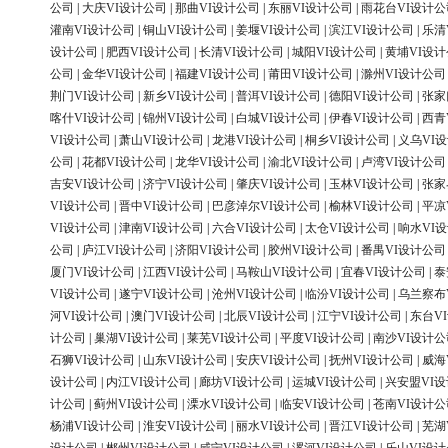
公司
|
大庆VI设计公司
|
那曲VI设计公司
|
东丽VI设计公司
|
雨花台VI设计公
灌南VI设计公司
|
铜山VI设计公司
|
姜堰VI设计公司
|
滨江VI设计公司
|
乐清
设计公司
|
肥西VI设计公司
|
长清VI设计公司
|
城阳VI设计公司
|
黄埔VI设
公司
|
金华VI设计公司
|
福建VI设计公司
|
莆田VI设计公司
|
滁州VI设计公司
荆门VI设计公司
|
新乡VI设计公司
|
普洱VI设计公司
|
德阳VI设计公司
|
张家
喀什VI设计公司
|
锦州VI设计公司
|
白城VI设计公司
|
伊春VI设计公司
|
西青
VI设计公司
|
萧山VI设计公司
|
龙港VI设计公司
|
桐乡VI设计公司
|
义乌VI
公司
|
花都VI设计公司
|
龙华VI设计公司
|
渝北VI设计公司
|
卢湾VI设计公司
吉安VI设计公司
|
济宁VI设计公司
|
肇庆VI设计公司
|
玉林VI设计公司
|
张家
VI设计公司
|
晋中VI设计公司
|
巴彦淖尔VI设计公司
|
榆林VI设计公司
|
平凉
VI设计公司
|
津南VI设计公司
|
六合VI设计公司
|
太仓VI设计公司
|
响水VI
公司
|
庐江VI设计公司
|
济阳VI设计公司
|
胶州VI设计公司
|
番禺VI设计公司
厦门VI设计公司
|
江西VI设计公司
|
马鞍山VI设计公司
|
宜春VI设计公司
|
泰
VI设计公司
|
遂宁VI设计公司
|
沧州VI设计公司
|
临汾VI设计公司
|
乌兰察布
河VI设计公司
|
澳门VI设计公司
|
北辰VI设计公司
|
江宁VI设计公司
|
东台V
计公司
|
巢湖VI设计公司
|
莱芜VI设计公司
|
平度VI设计公司
|
南沙VI设计公
石狮VI设计公司
|
山东VI设计公司
|
安庆VI设计公司
|
抚州VI设计公司
|
威海
设计公司
|
内江VI设计公司
|
廊坊VI设计公司
|
运城VI设计公司
|
兴安盟VI
计公司
|
蓟州VI设计公司
|
溧水VI设计公司
|
临安VI设计公司
|
苍南VI设计公
杨浦VI设计公司
|
淮安VI设计公司
|
丽水VI设计公司
|
晋江VI设计公司
|
芜湖