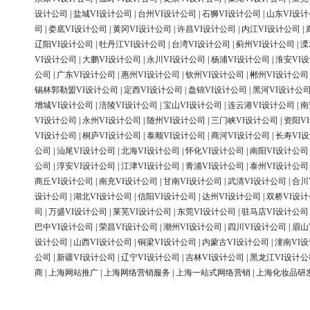
设计公司
|
盐城VI设计公司
|
台州VI设计公司
|
石狮VI设计公司
|
山东VI设
司
|
娄底VI设计公司
|
黄冈VI设计公司
|
许昌VI设计公司
|
内江VI设计公司
|
辽阳VI设计公司
|
牡丹江VI设计公司
|
台湾VI设计公司
|
蓟州VI设计公司
|
溧
VI设计公司
|
大鹏VI设计公司
|
永川VI设计公司
|
杨浦VI设计公司
|
淮安VI
公司
|
广东VI设计公司
|
惠州VI设计公司
|
钦州VI设计公司
|
郴州VI设计公司
锡林郭勒盟VI设计公司
|
定西VI设计公司
|
盘锦VI设计公司
|
黑河VI设计公
增城VI设计公司
|
涪陵VI设计公司
|
宝山VI设计公司
|
连云港VI设计公司
|
南
VI设计公司
|
永州VI设计公司
|
随州VI设计公司
|
三门峡VI设计公司
|
资阳V
VI设计公司
|
桐庐VI设计公司
|
泰顺VI设计公司
|
商河VI设计公司
|
长寿VI
公司
|
汕尾VI设计公司
|
北海VI设计公司
|
怀化VI设计公司
|
南阳VI设计公司
公司
|
淳安VI设计公司
|
江津VI设计公司
|
青浦VI设计公司
|
泰州VI设计公司
商丘VI设计公司
|
南充VI设计公司
|
甘南VI设计公司
|
武清VI设计公司
|
合川
设计公司
|
湖北VI设计公司
|
信阳VI设计公司
|
达州VI设计公司
|
双桥VI设
司
|
万盛VI设计公司
|
莱芜VI设计公司
|
东莞VI设计公司
|
驻马店VI设计公司
巴中VI设计公司
|
荣昌VI设计公司
|
潮州VI设计公司
|
四川VI设计公司
|
眉山
设计公司
|
山西VI设计公司
|
铜梁VI设计公司
|
内蒙古VI设计公司
|
潼南VI
公司
|
新疆VI设计公司
|
辽宁VI设计公司
|
吉林VI设计公司
|
黑龙江VI设计公
商
|
上海网站推广
|
上海网络营销服务
|
上海一站式网络营销
|
上海化妆品研