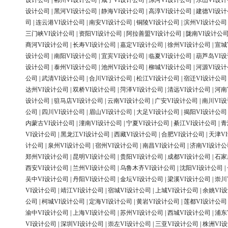
设计公司
|
郴州VI设计公司
|
咸宁VI设计公司
|
漯河VI设计公司
|
乐山VI设
设计公司
|
黑河VI设计公司
|
静海VI设计公司
|
高淳VI设计公司
|
建德VI设
司
|
连云港VI设计公司
|
南安VI设计公司
|
铜陵VI设计公司
|
滨州VI设计公司
三门峡VI设计公司
|
资阳VI设计公司
|
阿拉善盟VI设计公司
|
陇南VI设计公
商河VI设计公司
|
长寿VI设计公司
|
嘉定VI设计公司
|
徐州VI设计公司
|
宣城
设计公司
|
南阳VI设计公司
|
宜宾VI设计公司
|
临夏VI设计公司
|
葫芦岛VI
设计公司
|
泰州VI设计公司
|
池州VI设计公司
|
柳城VI设计公司
|
河源VI设
公司
|
武清VI设计公司
|
合川VI设计公司
|
松江VI设计公司
|
宿迁VI设计公司
达州VI设计公司
|
双桥VI设计公司
|
菏泽VI设计公司
|
清远VI设计公司
|
河南
设计公司
|
驻马店VI设计公司
|
云南VI设计公司
|
广安VI设计公司
|
南川VI
公司
|
四川VI设计公司
|
眉山VI设计公司
|
大足VI设计公司
|
揭阳VI设计公司
内蒙古VI设计公司
|
潼南VI设计公司
|
宁夏VI设计公司
|
綦江VI设计公司
|
青
VI设计公司
|
黑龙江VI设计公司
|
西藏VI设计公司
|
合肥VI设计公司
|
天津V
计公司
|
泉州VI设计公司
|
宿州VI设计公司
|
南昌VI设计公司
|
济南VI设计公
郑州VI设计公司
|
昆明VI设计公司
|
贵阳VI设计公司
|
成都VI设计公司
|
石家
西安VI设计公司
|
兰州VI设计公司
|
乌鲁木齐VI设计公司
|
沈阳VI设计公司
|
吴中VI设计公司
|
丹阳VI设计公司
|
金坛VI设计公司
|
梁溪VI设计公司
|
崇川
VI设计公司
|
靖江VI设计公司
|
宿城VI设计公司
|
上城VI设计公司
|
余姚VI
公司
|
柯城VI设计公司
|
定海VI设计公司
|
黄岩VI设计公司
|
莲都VI设计公司
渝中VI设计公司
|
上海VI设计公司
|
苏州VI设计公司
|
西城VI设计公司
|
浦东
VI设计公司
|
深圳VI设计公司
|
崇左VI设计公司
|
三亚VI设计公司
|
株洲VI