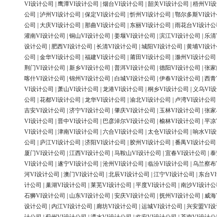
VI设计公司
|
鹰潭VI设计公司
|
烟台VI设计公司
|
韶关VI设计公司
|
梧州VI
公司
|
泸州VI设计公司
|
保定VI设计公司
|
忻州VI设计公司
|
鄂尔多斯VI设
公司
|
大庆VI设计公司
|
那曲VI设计公司
|
东丽VI设计公司
|
雨花台VI设计公
灌南VI设计公司
|
铜山VI设计公司
|
姜堰VI设计公司
|
滨江VI设计公司
|
乐清
设计公司
|
肥西VI设计公司
|
长清VI设计公司
|
城阳VI设计公司
|
黄埔VI设
公司
|
金华VI设计公司
|
福建VI设计公司
|
莆田VI设计公司
|
滁州VI设计公司
荆门VI设计公司
|
新乡VI设计公司
|
普洱VI设计公司
|
德阳VI设计公司
|
张家
喀什VI设计公司
|
锦州VI设计公司
|
白城VI设计公司
|
伊春VI设计公司
|
西青
VI设计公司
|
萧山VI设计公司
|
龙港VI设计公司
|
桐乡VI设计公司
|
义乌VI
公司
|
花都VI设计公司
|
龙华VI设计公司
|
渝北VI设计公司
|
卢湾VI设计公司
吉安VI设计公司
|
济宁VI设计公司
|
肇庆VI设计公司
|
玉林VI设计公司
|
张家
VI设计公司
|
晋中VI设计公司
|
巴彦淖尔VI设计公司
|
榆林VI设计公司
|
平凉
VI设计公司
|
津南VI设计公司
|
六合VI设计公司
|
太仓VI设计公司
|
响水VI
公司
|
庐江VI设计公司
|
济阳VI设计公司
|
胶州VI设计公司
|
番禺VI设计公司
厦门VI设计公司
|
江西VI设计公司
|
马鞍山VI设计公司
|
宜春VI设计公司
|
泰
VI设计公司
|
遂宁VI设计公司
|
沧州VI设计公司
|
临汾VI设计公司
|
乌兰察布
河VI设计公司
|
澳门VI设计公司
|
北辰VI设计公司
|
江宁VI设计公司
|
东台V
计公司
|
巢湖VI设计公司
|
莱芜VI设计公司
|
平度VI设计公司
|
南沙VI设计公
石狮VI设计公司
|
山东VI设计公司
|
安庆VI设计公司
|
抚州VI设计公司
|
威海
设计公司
|
内江VI设计公司
|
廊坊VI设计公司
|
运城VI设计公司
|
兴安盟VI