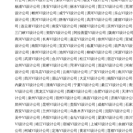
计公司
|
蓟州VI设计公司
|
溧水VI设计公司
|
临安VI设计公司
|
苍南VI设计公
杨浦VI设计公司
|
淮安VI设计公司
|
丽水VI设计公司
|
晋江VI设计公司
|
芜湖
设计公司
|
郴州VI设计公司
|
咸宁VI设计公司
|
漯河VI设计公司
|
乐山VI设
设计公司
|
黑河VI设计公司
|
静海VI设计公司
|
高淳VI设计公司
|
建德VI设
司
|
连云港VI设计公司
|
南安VI设计公司
|
铜陵VI设计公司
|
滨州VI设计公司
三门峡VI设计公司
|
资阳VI设计公司
|
阿拉善盟VI设计公司
|
陇南VI设计公
商河VI设计公司
|
长寿VI设计公司
|
嘉定VI设计公司
|
徐州VI设计公司
|
宣城
设计公司
|
南阳VI设计公司
|
宜宾VI设计公司
|
临夏VI设计公司
|
葫芦岛VI
设计公司
|
泰州VI设计公司
|
池州VI设计公司
|
柳城VI设计公司
|
河源VI设
公司
|
武清VI设计公司
|
合川VI设计公司
|
松江VI设计公司
|
宿迁VI设计公司
达州VI设计公司
|
双桥VI设计公司
|
菏泽VI设计公司
|
清远VI设计公司
|
河南
设计公司
|
驻马店VI设计公司
|
云南VI设计公司
|
广安VI设计公司
|
南川VI
公司
|
四川VI设计公司
|
眉山VI设计公司
|
大足VI设计公司
|
揭阳VI设计公司
内蒙古VI设计公司
|
潼南VI设计公司
|
宁夏VI设计公司
|
綦江VI设计公司
|
青
VI设计公司
|
黑龙江VI设计公司
|
西藏VI设计公司
|
合肥VI设计公司
|
天津V
计公司
|
泉州VI设计公司
|
宿州VI设计公司
|
南昌VI设计公司
|
济南VI设计公
郑州VI设计公司
|
昆明VI设计公司
|
贵阳VI设计公司
|
成都VI设计公司
|
石家
西安VI设计公司
|
兰州VI设计公司
|
乌鲁木齐VI设计公司
|
沈阳VI设计公司
|
吴中VI设计公司
|
丹阳VI设计公司
|
金坛VI设计公司
|
梁溪VI设计公司
|
崇川
VI设计公司
|
靖江VI设计公司
|
宿城VI设计公司
|
上城VI设计公司
|
余姚VI
公司
|
柯城VI设计公司
|
定海VI设计公司
|
黄岩VI设计公司
|
莲都VI设计公司