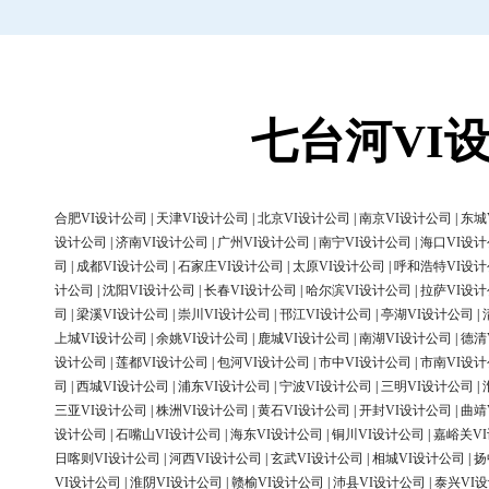
七台河VI
合肥VI设计公司
|
天津VI设计公司
|
北京VI设计公司
|
南京VI设计公司
|
东城
设计公司
|
济南VI设计公司
|
广州VI设计公司
|
南宁VI设计公司
|
海口VI设
司
|
成都VI设计公司
|
石家庄VI设计公司
|
太原VI设计公司
|
呼和浩特VI设
计公司
|
沈阳VI设计公司
|
长春VI设计公司
|
哈尔滨VI设计公司
|
拉萨VI设
司
|
梁溪VI设计公司
|
崇川VI设计公司
|
邗江VI设计公司
|
亭湖VI设计公司
|
上城VI设计公司
|
余姚VI设计公司
|
鹿城VI设计公司
|
南湖VI设计公司
|
德清
设计公司
|
莲都VI设计公司
|
包河VI设计公司
|
市中VI设计公司
|
市南VI设
司
|
西城VI设计公司
|
浦东VI设计公司
|
宁波VI设计公司
|
三明VI设计公司
|
三亚VI设计公司
|
株洲VI设计公司
|
黄石VI设计公司
|
开封VI设计公司
|
曲靖
设计公司
|
石嘴山VI设计公司
|
海东VI设计公司
|
铜川VI设计公司
|
嘉峪关V
日喀则VI设计公司
|
河西VI设计公司
|
玄武VI设计公司
|
相城VI设计公司
|
扬
VI设计公司
|
淮阴VI设计公司
|
赣榆VI设计公司
|
沛县VI设计公司
|
泰兴VI