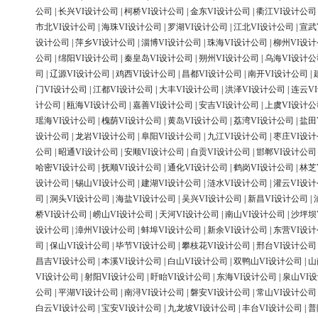
公司
|
长兴VI设计公司
|
柯桥VI设计公司
|
金东VI设计公司
|
衢江VI设计公司
市北VI设计公司
|
海珠VI设计公司
|
罗湖VI设计公司
|
江北VI设计公司
|
宣武
设计公司
|
萍乡VI设计公司
|
淄博VI设计公司
|
珠海VI设计公司
|
柳州VI设
公司
|
绵阳VI设计公司
|
秦皇岛VI设计公司
|
朔州VI设计公司
|
乌海VI设计公
司
|
辽源VI设计公司
|
鸡西VI设计公司
|
昌都VI设计公司
|
南开VI设计公司
|
门VI设计公司
|
江都VI设计公司
|
大丰VI设计公司
|
洪泽VI设计公司
|
连云V
计公司
|
瓯海VI设计公司
|
嘉善VI设计公司
|
安吉VI设计公司
|
上虞VI设计公
瑶海VI设计公司
|
槐荫VI设计公司
|
黄岛VI设计公司
|
荔湾VI设计公司
|
盐田
设计公司
|
龙岩VI设计公司
|
阜阳VI设计公司
|
九江VI设计公司
|
枣庄VI设
公司
|
昭通VI设计公司
|
安顺VI设计公司
|
自贡VI设计公司
|
邯郸VI设计公司
哈密VI设计公司
|
抚顺VI设计公司
|
通化VI设计公司
|
鹤岗VI设计公司
|
林芝
设计公司
|
锡山VI设计公司
|
建湖VI设计公司
|
涟水VI设计公司
|
灌云VI设
司
|
洞头VI设计公司
|
海盐VI设计公司
|
吴兴VI设计公司
|
新昌VI设计公司
|
桥VI设计公司
|
崂山VI设计公司
|
天河VI设计公司
|
南山VI设计公司
|
沙坪坝
设计公司
|
漳州VI设计公司
|
蚌埠VI设计公司
|
新余VI设计公司
|
东营VI设
司
|
保山VI设计公司
|
毕节VI设计公司
|
攀枝花VI设计公司
|
邢台VI设计公司
昌吉VI设计公司
|
本溪VI设计公司
|
白山VI设计公司
|
双鸭山VI设计公司
|
山
VI设计公司
|
射阳VI设计公司
|
盱眙VI设计公司
|
东海VI设计公司
|
泉山VI
公司
|
平湖VI设计公司
|
南浔VI设计公司
|
磐安VI设计公司
|
常山VI设计公司
白云VI设计公司
|
宝安VI设计公司
|
九龙坡VI设计公司
|
丰台VI设计公司
|
普