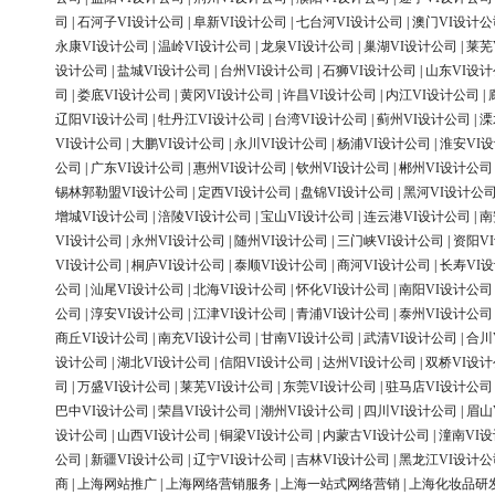
司
|
石河子VI设计公司
|
阜新VI设计公司
|
七台河VI设计公司
|
澳门VI设计公
永康VI设计公司
|
温岭VI设计公司
|
龙泉VI设计公司
|
巢湖VI设计公司
|
莱芜
设计公司
|
盐城VI设计公司
|
台州VI设计公司
|
石狮VI设计公司
|
山东VI设
司
|
娄底VI设计公司
|
黄冈VI设计公司
|
许昌VI设计公司
|
内江VI设计公司
|
辽阳VI设计公司
|
牡丹江VI设计公司
|
台湾VI设计公司
|
蓟州VI设计公司
|
溧
VI设计公司
|
大鹏VI设计公司
|
永川VI设计公司
|
杨浦VI设计公司
|
淮安VI
公司
|
广东VI设计公司
|
惠州VI设计公司
|
钦州VI设计公司
|
郴州VI设计公司
锡林郭勒盟VI设计公司
|
定西VI设计公司
|
盘锦VI设计公司
|
黑河VI设计公
增城VI设计公司
|
涪陵VI设计公司
|
宝山VI设计公司
|
连云港VI设计公司
|
南
VI设计公司
|
永州VI设计公司
|
随州VI设计公司
|
三门峡VI设计公司
|
资阳V
VI设计公司
|
桐庐VI设计公司
|
泰顺VI设计公司
|
商河VI设计公司
|
长寿VI
公司
|
汕尾VI设计公司
|
北海VI设计公司
|
怀化VI设计公司
|
南阳VI设计公司
公司
|
淳安VI设计公司
|
江津VI设计公司
|
青浦VI设计公司
|
泰州VI设计公司
商丘VI设计公司
|
南充VI设计公司
|
甘南VI设计公司
|
武清VI设计公司
|
合川
设计公司
|
湖北VI设计公司
|
信阳VI设计公司
|
达州VI设计公司
|
双桥VI设
司
|
万盛VI设计公司
|
莱芜VI设计公司
|
东莞VI设计公司
|
驻马店VI设计公司
巴中VI设计公司
|
荣昌VI设计公司
|
潮州VI设计公司
|
四川VI设计公司
|
眉山
设计公司
|
山西VI设计公司
|
铜梁VI设计公司
|
内蒙古VI设计公司
|
潼南VI
公司
|
新疆VI设计公司
|
辽宁VI设计公司
|
吉林VI设计公司
|
黑龙江VI设计公
商
|
上海网站推广
|
上海网络营销服务
|
上海一站式网络营销
|
上海化妆品研