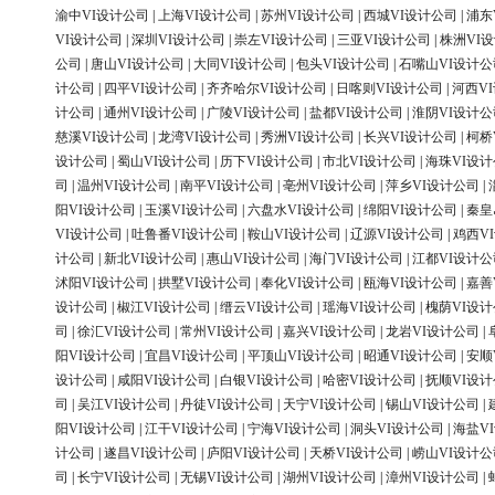
渝中VI设计公司
|
上海VI设计公司
|
苏州VI设计公司
|
西城VI设计公司
|
浦东
VI设计公司
|
深圳VI设计公司
|
崇左VI设计公司
|
三亚VI设计公司
|
株洲VI
公司
|
唐山VI设计公司
|
大同VI设计公司
|
包头VI设计公司
|
石嘴山VI设计公
计公司
|
四平VI设计公司
|
齐齐哈尔VI设计公司
|
日喀则VI设计公司
|
河西V
计公司
|
通州VI设计公司
|
广陵VI设计公司
|
盐都VI设计公司
|
淮阴VI设计公
慈溪VI设计公司
|
龙湾VI设计公司
|
秀洲VI设计公司
|
长兴VI设计公司
|
柯桥
设计公司
|
蜀山VI设计公司
|
历下VI设计公司
|
市北VI设计公司
|
海珠VI设
司
|
温州VI设计公司
|
南平VI设计公司
|
亳州VI设计公司
|
萍乡VI设计公司
|
阳VI设计公司
|
玉溪VI设计公司
|
六盘水VI设计公司
|
绵阳VI设计公司
|
秦皇
VI设计公司
|
吐鲁番VI设计公司
|
鞍山VI设计公司
|
辽源VI设计公司
|
鸡西V
计公司
|
新北VI设计公司
|
惠山VI设计公司
|
海门VI设计公司
|
江都VI设计公
沭阳VI设计公司
|
拱墅VI设计公司
|
奉化VI设计公司
|
瓯海VI设计公司
|
嘉善
设计公司
|
椒江VI设计公司
|
缙云VI设计公司
|
瑶海VI设计公司
|
槐荫VI设
司
|
徐汇VI设计公司
|
常州VI设计公司
|
嘉兴VI设计公司
|
龙岩VI设计公司
|
阳VI设计公司
|
宜昌VI设计公司
|
平顶山VI设计公司
|
昭通VI设计公司
|
安顺
设计公司
|
咸阳VI设计公司
|
白银VI设计公司
|
哈密VI设计公司
|
抚顺VI设
司
|
吴江VI设计公司
|
丹徒VI设计公司
|
天宁VI设计公司
|
锡山VI设计公司
|
阳VI设计公司
|
江干VI设计公司
|
宁海VI设计公司
|
洞头VI设计公司
|
海盐V
计公司
|
遂昌VI设计公司
|
庐阳VI设计公司
|
天桥VI设计公司
|
崂山VI设计公
司
|
长宁VI设计公司
|
无锡VI设计公司
|
湖州VI设计公司
|
漳州VI设计公司
|