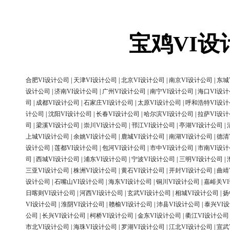
宝鸡VI
合肥VI设计公司
|
天津VI设计公司
|
北京VI设计公司
|
南京VI设计公司
|
东城
设计公司
|
济南VI设计公司
|
广州VI设计公司
|
南宁VI设计公司
|
海口VI设
司
|
成都VI设计公司
|
石家庄VI设计公司
|
太原VI设计公司
|
呼和浩特VI设
计公司
|
沈阳VI设计公司
|
长春VI设计公司
|
哈尔滨VI设计公司
|
拉萨VI设
司
|
梁溪VI设计公司
|
崇川VI设计公司
|
邗江VI设计公司
|
亭湖VI设计公司
|
上城VI设计公司
|
余姚VI设计公司
|
鹿城VI设计公司
|
南湖VI设计公司
|
德清
设计公司
|
莲都VI设计公司
|
包河VI设计公司
|
市中VI设计公司
|
市南VI设
司
|
西城VI设计公司
|
浦东VI设计公司
|
宁波VI设计公司
|
三明VI设计公司
|
三亚VI设计公司
|
株洲VI设计公司
|
黄石VI设计公司
|
开封VI设计公司
|
曲靖
设计公司
|
石嘴山VI设计公司
|
海东VI设计公司
|
铜川VI设计公司
|
嘉峪关V
日喀则VI设计公司
|
河西VI设计公司
|
玄武VI设计公司
|
相城VI设计公司
|
扬
VI设计公司
|
淮阴VI设计公司
|
赣榆VI设计公司
|
沛县VI设计公司
|
泰兴VI
公司
|
长兴VI设计公司
|
柯桥VI设计公司
|
金东VI设计公司
|
衢江VI设计公司
市北VI设计公司
|
海珠VI设计公司
|
罗湖VI设计公司
|
江北VI设计公司
|
宣武