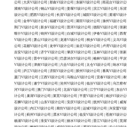
公司
|
大庆VI设计公司
|
那曲VI设计公司
|
东丽VI设计公司
|
雨花台VI设计公
灌南VI设计公司
|
铜山VI设计公司
|
姜堰VI设计公司
|
滨江VI设计公司
|
乐清
设计公司
|
肥西VI设计公司
|
长清VI设计公司
|
城阳VI设计公司
|
黄埔VI设
公司
|
金华VI设计公司
|
福建VI设计公司
|
莆田VI设计公司
|
滁州VI设计公司
荆门VI设计公司
|
新乡VI设计公司
|
普洱VI设计公司
|
德阳VI设计公司
|
张家
喀什VI设计公司
|
锦州VI设计公司
|
白城VI设计公司
|
伊春VI设计公司
|
西青
VI设计公司
|
萧山VI设计公司
|
龙港VI设计公司
|
桐乡VI设计公司
|
义乌VI
公司
|
花都VI设计公司
|
龙华VI设计公司
|
渝北VI设计公司
|
卢湾VI设计公司
吉安VI设计公司
|
济宁VI设计公司
|
肇庆VI设计公司
|
玉林VI设计公司
|
张家
VI设计公司
|
晋中VI设计公司
|
巴彦淖尔VI设计公司
|
榆林VI设计公司
|
平凉
VI设计公司
|
津南VI设计公司
|
六合VI设计公司
|
太仓VI设计公司
|
响水VI
公司
|
庐江VI设计公司
|
济阳VI设计公司
|
胶州VI设计公司
|
番禺VI设计公司
厦门VI设计公司
|
江西VI设计公司
|
马鞍山VI设计公司
|
宜春VI设计公司
|
泰
VI设计公司
|
遂宁VI设计公司
|
沧州VI设计公司
|
临汾VI设计公司
|
乌兰察布
河VI设计公司
|
澳门VI设计公司
|
北辰VI设计公司
|
江宁VI设计公司
|
东台V
计公司
|
巢湖VI设计公司
|
莱芜VI设计公司
|
平度VI设计公司
|
南沙VI设计公
石狮VI设计公司
|
山东VI设计公司
|
安庆VI设计公司
|
抚州VI设计公司
|
威海
设计公司
|
内江VI设计公司
|
廊坊VI设计公司
|
运城VI设计公司
|
兴安盟VI
计公司
|
蓟州VI设计公司
|
溧水VI设计公司
|
临安VI设计公司
|
苍南VI设计公
杨浦VI设计公司
|
淮安VI设计公司
|
丽水VI设计公司
|
晋江VI设计公司
|
芜湖