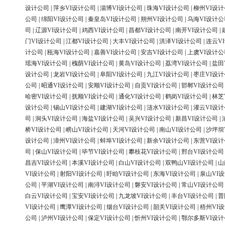
设计公司
|
萍乡VI设计公司
|
淄博VI设计公司
|
珠海VI设计公司
|
柳州VI设
公司
|
绵阳VI设计公司
|
秦皇岛VI设计公司
|
朔州VI设计公司
|
乌海VI设计公
司
|
辽源VI设计公司
|
鸡西VI设计公司
|
昌都VI设计公司
|
南开VI设计公司
|
门VI设计公司
|
江都VI设计公司
|
大丰VI设计公司
|
洪泽VI设计公司
|
连云V
计公司
|
瓯海VI设计公司
|
嘉善VI设计公司
|
安吉VI设计公司
|
上虞VI设计公
瑶海VI设计公司
|
槐荫VI设计公司
|
黄岛VI设计公司
|
荔湾VI设计公司
|
盐田
设计公司
|
龙岩VI设计公司
|
阜阳VI设计公司
|
九江VI设计公司
|
枣庄VI设
公司
|
昭通VI设计公司
|
安顺VI设计公司
|
自贡VI设计公司
|
邯郸VI设计公司
哈密VI设计公司
|
抚顺VI设计公司
|
通化VI设计公司
|
鹤岗VI设计公司
|
林芝
设计公司
|
锡山VI设计公司
|
建湖VI设计公司
|
涟水VI设计公司
|
灌云VI设
司
|
洞头VI设计公司
|
海盐VI设计公司
|
吴兴VI设计公司
|
新昌VI设计公司
|
桥VI设计公司
|
崂山VI设计公司
|
天河VI设计公司
|
南山VI设计公司
|
沙坪坝
设计公司
|
漳州VI设计公司
|
蚌埠VI设计公司
|
新余VI设计公司
|
东营VI设
司
|
保山VI设计公司
|
毕节VI设计公司
|
攀枝花VI设计公司
|
邢台VI设计公司
昌吉VI设计公司
|
本溪VI设计公司
|
白山VI设计公司
|
双鸭山VI设计公司
|
山
VI设计公司
|
射阳VI设计公司
|
盱眙VI设计公司
|
东海VI设计公司
|
泉山VI
公司
|
平湖VI设计公司
|
南浔VI设计公司
|
磐安VI设计公司
|
常山VI设计公司
白云VI设计公司
|
宝安VI设计公司
|
九龙坡VI设计公司
|
丰台VI设计公司
|
普
VI设计公司
|
鹰潭VI设计公司
|
烟台VI设计公司
|
韶关VI设计公司
|
梧州VI
公司
|
泸州VI设计公司
|
保定VI设计公司
|
忻州VI设计公司
|
鄂尔多斯VI设