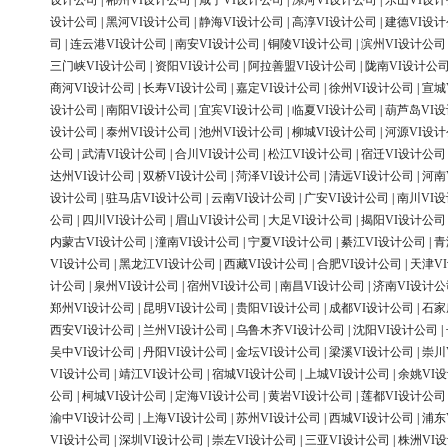
设计公司
|
郴州VI设计公司
|
咸宁VI设计公司
|
漯河VI设计公司
|
乐山VI设
设计公司
|
黑河VI设计公司
|
静海VI设计公司
|
高淳VI设计公司
|
建德VI设
司
|
连云港VI设计公司
|
南安VI设计公司
|
铜陵VI设计公司
|
滨州VI设计公司
三门峡VI设计公司
|
资阳VI设计公司
|
阿拉善盟VI设计公司
|
陇南VI设计公
商河VI设计公司
|
长寿VI设计公司
|
嘉定VI设计公司
|
徐州VI设计公司
|
宣城
设计公司
|
南阳VI设计公司
|
宜宾VI设计公司
|
临夏VI设计公司
|
葫芦岛VI
设计公司
|
泰州VI设计公司
|
池州VI设计公司
|
柳城VI设计公司
|
河源VI设
公司
|
武清VI设计公司
|
合川VI设计公司
|
松江VI设计公司
|
宿迁VI设计公司
达州VI设计公司
|
双桥VI设计公司
|
菏泽VI设计公司
|
清远VI设计公司
|
河南
设计公司
|
驻马店VI设计公司
|
云南VI设计公司
|
广安VI设计公司
|
南川VI
公司
|
四川VI设计公司
|
眉山VI设计公司
|
大足VI设计公司
|
揭阳VI设计公司
内蒙古VI设计公司
|
潼南VI设计公司
|
宁夏VI设计公司
|
綦江VI设计公司
|
青
VI设计公司
|
黑龙江VI设计公司
|
西藏VI设计公司
|
合肥VI设计公司
|
天津V
计公司
|
泉州VI设计公司
|
宿州VI设计公司
|
南昌VI设计公司
|
济南VI设计公
郑州VI设计公司
|
昆明VI设计公司
|
贵阳VI设计公司
|
成都VI设计公司
|
石家
西安VI设计公司
|
兰州VI设计公司
|
乌鲁木齐VI设计公司
|
沈阳VI设计公司
|
吴中VI设计公司
|
丹阳VI设计公司
|
金坛VI设计公司
|
梁溪VI设计公司
|
崇川
VI设计公司
|
靖江VI设计公司
|
宿城VI设计公司
|
上城VI设计公司
|
余姚VI
公司
|
柯城VI设计公司
|
定海VI设计公司
|
黄岩VI设计公司
|
莲都VI设计公司
渝中VI设计公司
|
上海VI设计公司
|
苏州VI设计公司
|
西城VI设计公司
|
浦东
VI设计公司
|
深圳VI设计公司
|
崇左VI设计公司
|
三亚VI设计公司
|
株洲VI