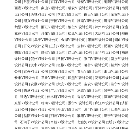
公司
|
常熟VI设计公司
|
京口VI设计公司
|
钟楼VI设计公司
|
射阳VI设计公司
西湖VI设计公司
|
象山VI设计公司
|
瑞安VI设计公司
|
平湖VI设计公司
|
南浔
设计公司
|
历城VI设计公司
|
李沧VI设计公司
|
白云VI设计公司
|
宝安VI设
公司
|
绍兴VI设计公司
|
宁德VI设计公司
|
淮南VI设计公司
|
鹰潭VI设计公司
鹤壁VI设计公司
|
丽江VI设计公司
|
铜仁VI设计公司
|
泸州VI设计公司
|
保定
克苏VI设计公司
|
丹东VI设计公司
|
松原VI设计公司
|
大庆VI设计公司
|
那曲
VI设计公司
|
阜宁VI设计公司
|
金湖VI设计公司
|
灌南VI设计公司
|
铜山VI
公司
|
开化VI设计公司
|
三门VI设计公司
|
云和VI设计公司
|
肥西VI设计公司
朝阳VI设计公司
|
静安VI设计公司
|
昆山VI设计公司
|
金华VI设计公司
|
福建
设计公司
|
贺州VI设计公司
|
常德VI设计公司
|
荆门VI设计公司
|
新乡VI设
设计公司
|
汉中VI设计公司
|
张掖VI设计公司
|
喀什VI设计公司
|
锦州VI设
公司
|
宜兴VI设计公司
|
滨海VI设计公司
|
贾汪VI设计公司
|
萧山VI设计公司
长丰VI设计公司
|
章丘VI设计公司
|
即墨VI设计公司
|
花都VI设计公司
|
龙华
设计公司
|
安徽VI设计公司
|
六安VI设计公司
|
吉安VI设计公司
|
济宁VI设
公司
|
临沧VI设计公司
|
广元VI设计公司
|
承德VI设计公司
|
晋中VI设计公司
司
|
延边VI设计公司
|
佳木斯VI设计公司
|
香港VI设计公司
|
津南VI设计公司
东阳VI设计公司
|
临海VI设计公司
|
景宁VI设计公司
|
庐江VI设计公司
|
济阳
设计公司
|
扬州VI设计公司
|
舟山VI设计公司
|
厦门VI设计公司
|
江西VI设
公司
|
益阳VI设计公司
|
荆州VI设计公司
|
濮阳VI设计公司
|
遂宁VI设计公司
司
|
石河子VI设计公司
|
阜新VI设计公司
|
七台河VI设计公司
|
澳门VI设计公
永康VI设计公司
|
温岭VI设计公司
|
龙泉VI设计公司
|
巢湖VI设计公司
|
莱芜