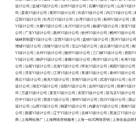
设计公司
|
盐城VI设计公司
|
台州VI设计公司
|
石狮VI设计公司
|
山东VI设
司
|
娄底VI设计公司
|
黄冈VI设计公司
|
许昌VI设计公司
|
内江VI设计公司
|
辽阳VI设计公司
|
牡丹江VI设计公司
|
台湾VI设计公司
|
蓟州VI设计公司
|
溧
VI设计公司
|
大鹏VI设计公司
|
永川VI设计公司
|
杨浦VI设计公司
|
淮安VI
公司
|
广东VI设计公司
|
惠州VI设计公司
|
钦州VI设计公司
|
郴州VI设计公司
锡林郭勒盟VI设计公司
|
定西VI设计公司
|
盘锦VI设计公司
|
黑河VI设计公
增城VI设计公司
|
涪陵VI设计公司
|
宝山VI设计公司
|
连云港VI设计公司
|
南
VI设计公司
|
永州VI设计公司
|
随州VI设计公司
|
三门峡VI设计公司
|
资阳V
VI设计公司
|
桐庐VI设计公司
|
泰顺VI设计公司
|
商河VI设计公司
|
长寿VI
公司
|
汕尾VI设计公司
|
北海VI设计公司
|
怀化VI设计公司
|
南阳VI设计公司
公司
|
淳安VI设计公司
|
江津VI设计公司
|
青浦VI设计公司
|
泰州VI设计公司
商丘VI设计公司
|
南充VI设计公司
|
甘南VI设计公司
|
武清VI设计公司
|
合川
设计公司
|
湖北VI设计公司
|
信阳VI设计公司
|
达州VI设计公司
|
双桥VI设
司
|
万盛VI设计公司
|
莱芜VI设计公司
|
东莞VI设计公司
|
驻马店VI设计公司
巴中VI设计公司
|
荣昌VI设计公司
|
潮州VI设计公司
|
四川VI设计公司
|
眉山
设计公司
|
山西VI设计公司
|
铜梁VI设计公司
|
内蒙古VI设计公司
|
潼南VI
公司
|
新疆VI设计公司
|
辽宁VI设计公司
|
吉林VI设计公司
|
黑龙江VI设计公
商
|
上海网站推广
|
上海网络营销服务
|
上海一站式网络营销
|
上海化妆品研