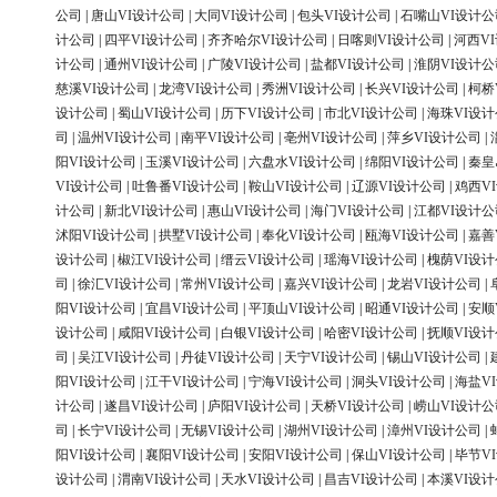
公司
|
唐山VI设计公司
|
大同VI设计公司
|
包头VI设计公司
|
石嘴山VI设计公
计公司
|
四平VI设计公司
|
齐齐哈尔VI设计公司
|
日喀则VI设计公司
|
河西V
计公司
|
通州VI设计公司
|
广陵VI设计公司
|
盐都VI设计公司
|
淮阴VI设计公
慈溪VI设计公司
|
龙湾VI设计公司
|
秀洲VI设计公司
|
长兴VI设计公司
|
柯桥
设计公司
|
蜀山VI设计公司
|
历下VI设计公司
|
市北VI设计公司
|
海珠VI设
司
|
温州VI设计公司
|
南平VI设计公司
|
亳州VI设计公司
|
萍乡VI设计公司
|
阳VI设计公司
|
玉溪VI设计公司
|
六盘水VI设计公司
|
绵阳VI设计公司
|
秦皇
VI设计公司
|
吐鲁番VI设计公司
|
鞍山VI设计公司
|
辽源VI设计公司
|
鸡西V
计公司
|
新北VI设计公司
|
惠山VI设计公司
|
海门VI设计公司
|
江都VI设计公
沭阳VI设计公司
|
拱墅VI设计公司
|
奉化VI设计公司
|
瓯海VI设计公司
|
嘉善
设计公司
|
椒江VI设计公司
|
缙云VI设计公司
|
瑶海VI设计公司
|
槐荫VI设
司
|
徐汇VI设计公司
|
常州VI设计公司
|
嘉兴VI设计公司
|
龙岩VI设计公司
|
阳VI设计公司
|
宜昌VI设计公司
|
平顶山VI设计公司
|
昭通VI设计公司
|
安顺
设计公司
|
咸阳VI设计公司
|
白银VI设计公司
|
哈密VI设计公司
|
抚顺VI设
司
|
吴江VI设计公司
|
丹徒VI设计公司
|
天宁VI设计公司
|
锡山VI设计公司
|
阳VI设计公司
|
江干VI设计公司
|
宁海VI设计公司
|
洞头VI设计公司
|
海盐V
计公司
|
遂昌VI设计公司
|
庐阳VI设计公司
|
天桥VI设计公司
|
崂山VI设计公
司
|
长宁VI设计公司
|
无锡VI设计公司
|
湖州VI设计公司
|
漳州VI设计公司
|
阳VI设计公司
|
襄阳VI设计公司
|
安阳VI设计公司
|
保山VI设计公司
|
毕节V
设计公司
|
渭南VI设计公司
|
天水VI设计公司
|
昌吉VI设计公司
|
本溪VI设