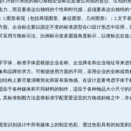
是CIS设计系统的核心基础企业标志是通过简练的造型、生动的
击力，而且要表达出独特的个性和时代感，必须要表达出独特的
1.图形表现（包括再现图形、象征图形、几何图形）；2.文字表
方面。企业标志要以固定不变的标准原型在CI设计形态中应用，
可采用方格标示法、比例标示发多圆弧角度标示，以便标志在放
字字体，标准字体是根据企业名称、企业牌名和企业地址等来进
象和品牌祈求力。可根据使用方面的不同，采用企业的全称或简
划结构上要尽量清晰简化和富有装饰感。在设计是要考虑字体于
适应于各种媒体和不同材料的制作，适应于各种物品大小尺寸的
，其标准制图方法是将标准字配置爱适宜的方格或斜格之中，并
视觉识别设计中所有媒体上的制定色彩。透过色彩具有的知觉刺