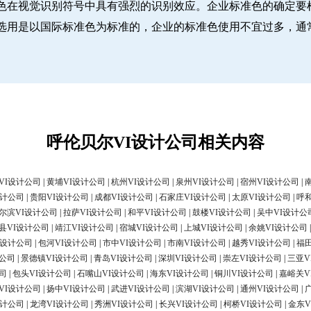
色在视觉识别符号中具有强烈的识别效应。企业标准色的确定要
选用是以国际标准色为标准的，企业的标准色使用不宜过多，通
呼伦贝尔VI设计公司相关内容
VI设计公司
|
黄埔VI设计公司
|
杭州VI设计公司
|
泉州VI设计公司
|
宿州VI设计公司
|
设计公司
|
贵阳VI设计公司
|
成都VI设计公司
|
石家庄VI设计公司
|
太原VI设计公司
|
呼
尔滨VI设计公司
|
拉萨VI设计公司
|
和平VI设计公司
|
鼓楼VI设计公司
|
吴中VI设计公
县VI设计公司
|
靖江VI设计公司
|
宿城VI设计公司
|
上城VI设计公司
|
余姚VI设计公司
I设计公司
|
包河VI设计公司
|
市中VI设计公司
|
市南VI设计公司
|
越秀VI设计公司
|
福
计公司
|
景德镇VI设计公司
|
青岛VI设计公司
|
深圳VI设计公司
|
崇左VI设计公司
|
三亚V
司
|
包头VI设计公司
|
石嘴山VI设计公司
|
海东VI设计公司
|
铜川VI设计公司
|
嘉峪关V
VI设计公司
|
扬中VI设计公司
|
武进VI设计公司
|
滨湖VI设计公司
|
通州VI设计公司
|
设计公司
|
龙湾VI设计公司
|
秀洲VI设计公司
|
长兴VI设计公司
|
柯桥VI设计公司
|
金东V