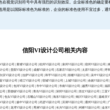
色在视觉识别符号中具有强烈的识别效应。企业标准色的确定要
选用是以国际标准色为标准的，企业的标准色使用不宜过多，通
信阳VI设计公司相关内容
VI设计公司
|
黄埔VI设计公司
|
杭州VI设计公司
|
泉州VI设计公司
|
宿州VI设计公司
|
设计公司
|
贵阳VI设计公司
|
成都VI设计公司
|
石家庄VI设计公司
|
太原VI设计公司
|
呼
尔滨VI设计公司
|
拉萨VI设计公司
|
和平VI设计公司
|
鼓楼VI设计公司
|
吴中VI设计公
县VI设计公司
|
靖江VI设计公司
|
宿城VI设计公司
|
上城VI设计公司
|
余姚VI设计公司
I设计公司
|
包河VI设计公司
|
市中VI设计公司
|
市南VI设计公司
|
越秀VI设计公司
|
福
计公司
|
景德镇VI设计公司
|
青岛VI设计公司
|
深圳VI设计公司
|
崇左VI设计公司
|
三亚V
司
|
包头VI设计公司
|
石嘴山VI设计公司
|
海东VI设计公司
|
铜川VI设计公司
|
嘉峪关V
VI设计公司
|
扬中VI设计公司
|
武进VI设计公司
|
滨湖VI设计公司
|
通州VI设计公司
|
设计公司
|
龙湾VI设计公司
|
秀洲VI设计公司
|
长兴VI设计公司
|
柯桥VI设计公司
|
金东V