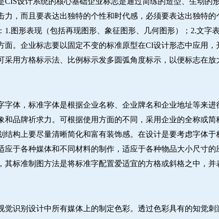
是CIS设计系统的核心基础企业标志是通过简练的造型、生动的
击力，而且要表达出独特的个性和时代感，必须要表达出独特的
1.图形表现（包括再现图形、象征图形、几何图形）；2.文字表
方面。企业标志要以固定不变的标准原型在CI设计形态中应用，
可采用方格标示法、比例标示发多圆弧角度标示，以便标志在放
字字体，标准字体是根据企业名称、企业牌名和企业地址等来进
象和品牌祈求力。可根据使用方面的不同，采用企业的全称或简
划结构上要尽量清晰简化和富有装饰感。在设计是要考虑字体于
适应于各种媒体和不同材料的制作，适应于各种物品大小尺寸的
，其标准制图方法是将标准字配置爱适宜的方格或斜格之中，并
视觉识别设计中所有媒体上的制定色彩。透过色彩具有的知觉刺