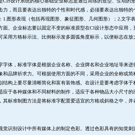
是CIS设计系统的核心基础企业标志是通过简练的造型、生动的
击力，而且要表达出独特的个性和时代感，必须要表达出独特的
1.图形表现（包括再现图形、象征图形、几何图形）；2.文字表
方面。企业标志要以固定不变的标准原型在CI设计形态中应用，
可采用方格标示法、比例标示发多圆弧角度标示，以便标志在放
字字体，标准字体是根据企业名称、企业牌名和企业地址等来进
象和品牌祈求力。可根据使用方面的不同，采用企业的全称或简
划结构上要尽量清晰简化和富有装饰感。在设计是要考虑字体于
适应于各种媒体和不同材料的制作，适应于各种物品大小尺寸的
，其标准制图方法是将标准字配置爱适宜的方格或斜格之中，并
视觉识别设计中所有媒体上的制定色彩。透过色彩具有的知觉刺