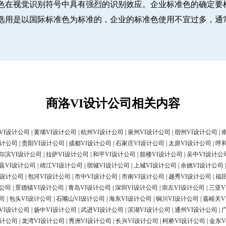
色在视觉识别符号中具有强烈的识别效应。企业标准色的确定要
选用是以国际标准色为标准的，企业的标准色使用不宜过多，通
商洛VI设计公司相关内容
VI设计公司
|
黄埔VI设计公司
|
杭州VI设计公司
|
泉州VI设计公司
|
宿州VI设计公司
|
设计公司
|
贵阳VI设计公司
|
成都VI设计公司
|
石家庄VI设计公司
|
太原VI设计公司
|
呼
尔滨VI设计公司
|
拉萨VI设计公司
|
和平VI设计公司
|
鼓楼VI设计公司
|
吴中VI设计公
县VI设计公司
|
靖江VI设计公司
|
宿城VI设计公司
|
上城VI设计公司
|
余姚VI设计公司
I设计公司
|
包河VI设计公司
|
市中VI设计公司
|
市南VI设计公司
|
越秀VI设计公司
|
福
计公司
|
景德镇VI设计公司
|
青岛VI设计公司
|
深圳VI设计公司
|
崇左VI设计公司
|
三亚V
司
|
包头VI设计公司
|
石嘴山VI设计公司
|
海东VI设计公司
|
铜川VI设计公司
|
嘉峪关V
VI设计公司
|
扬中VI设计公司
|
武进VI设计公司
|
滨湖VI设计公司
|
通州VI设计公司
|
设计公司
|
龙湾VI设计公司
|
秀洲VI设计公司
|
长兴VI设计公司
|
柯桥VI设计公司
|
金东V