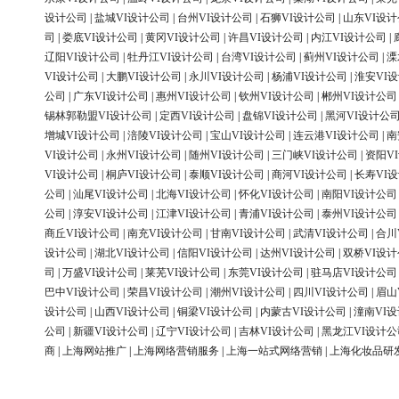
设计公司
|
盐城VI设计公司
|
台州VI设计公司
|
石狮VI设计公司
|
山东VI设
司
|
娄底VI设计公司
|
黄冈VI设计公司
|
许昌VI设计公司
|
内江VI设计公司
|
辽阳VI设计公司
|
牡丹江VI设计公司
|
台湾VI设计公司
|
蓟州VI设计公司
|
溧
VI设计公司
|
大鹏VI设计公司
|
永川VI设计公司
|
杨浦VI设计公司
|
淮安VI
公司
|
广东VI设计公司
|
惠州VI设计公司
|
钦州VI设计公司
|
郴州VI设计公司
锡林郭勒盟VI设计公司
|
定西VI设计公司
|
盘锦VI设计公司
|
黑河VI设计公
增城VI设计公司
|
涪陵VI设计公司
|
宝山VI设计公司
|
连云港VI设计公司
|
南
VI设计公司
|
永州VI设计公司
|
随州VI设计公司
|
三门峡VI设计公司
|
资阳V
VI设计公司
|
桐庐VI设计公司
|
泰顺VI设计公司
|
商河VI设计公司
|
长寿VI
公司
|
汕尾VI设计公司
|
北海VI设计公司
|
怀化VI设计公司
|
南阳VI设计公司
公司
|
淳安VI设计公司
|
江津VI设计公司
|
青浦VI设计公司
|
泰州VI设计公司
商丘VI设计公司
|
南充VI设计公司
|
甘南VI设计公司
|
武清VI设计公司
|
合川
设计公司
|
湖北VI设计公司
|
信阳VI设计公司
|
达州VI设计公司
|
双桥VI设
司
|
万盛VI设计公司
|
莱芜VI设计公司
|
东莞VI设计公司
|
驻马店VI设计公司
巴中VI设计公司
|
荣昌VI设计公司
|
潮州VI设计公司
|
四川VI设计公司
|
眉山
设计公司
|
山西VI设计公司
|
铜梁VI设计公司
|
内蒙古VI设计公司
|
潼南VI
公司
|
新疆VI设计公司
|
辽宁VI设计公司
|
吉林VI设计公司
|
黑龙江VI设计公
商
|
上海网站推广
|
上海网络营销服务
|
上海一站式网络营销
|
上海化妆品研