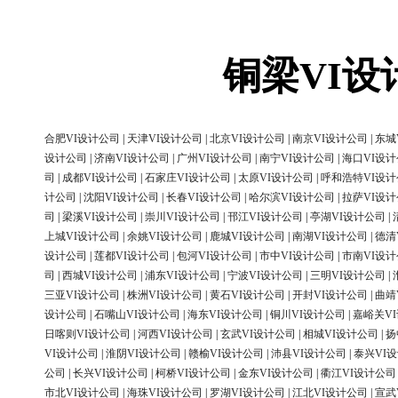
铜梁VI
合肥VI设计公司
|
天津VI设计公司
|
北京VI设计公司
|
南京VI设计公司
|
东城
设计公司
|
济南VI设计公司
|
广州VI设计公司
|
南宁VI设计公司
|
海口VI设
司
|
成都VI设计公司
|
石家庄VI设计公司
|
太原VI设计公司
|
呼和浩特VI设
计公司
|
沈阳VI设计公司
|
长春VI设计公司
|
哈尔滨VI设计公司
|
拉萨VI设
司
|
梁溪VI设计公司
|
崇川VI设计公司
|
邗江VI设计公司
|
亭湖VI设计公司
|
上城VI设计公司
|
余姚VI设计公司
|
鹿城VI设计公司
|
南湖VI设计公司
|
德清
设计公司
|
莲都VI设计公司
|
包河VI设计公司
|
市中VI设计公司
|
市南VI设
司
|
西城VI设计公司
|
浦东VI设计公司
|
宁波VI设计公司
|
三明VI设计公司
|
三亚VI设计公司
|
株洲VI设计公司
|
黄石VI设计公司
|
开封VI设计公司
|
曲靖
设计公司
|
石嘴山VI设计公司
|
海东VI设计公司
|
铜川VI设计公司
|
嘉峪关V
日喀则VI设计公司
|
河西VI设计公司
|
玄武VI设计公司
|
相城VI设计公司
|
扬
VI设计公司
|
淮阴VI设计公司
|
赣榆VI设计公司
|
沛县VI设计公司
|
泰兴VI
公司
|
长兴VI设计公司
|
柯桥VI设计公司
|
金东VI设计公司
|
衢江VI设计公司
市北VI设计公司
|
海珠VI设计公司
|
罗湖VI设计公司
|
江北VI设计公司
|
宣武