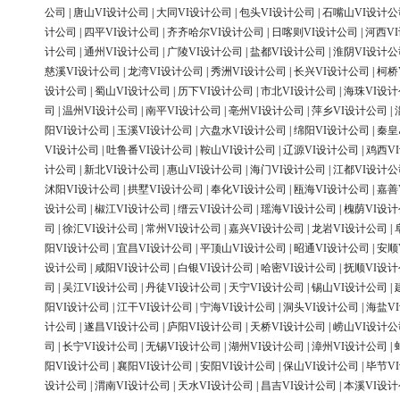
公司
|
唐山VI设计公司
|
大同VI设计公司
|
包头VI设计公司
|
石嘴山VI设计公
计公司
|
四平VI设计公司
|
齐齐哈尔VI设计公司
|
日喀则VI设计公司
|
河西V
计公司
|
通州VI设计公司
|
广陵VI设计公司
|
盐都VI设计公司
|
淮阴VI设计公
慈溪VI设计公司
|
龙湾VI设计公司
|
秀洲VI设计公司
|
长兴VI设计公司
|
柯桥
设计公司
|
蜀山VI设计公司
|
历下VI设计公司
|
市北VI设计公司
|
海珠VI设
司
|
温州VI设计公司
|
南平VI设计公司
|
亳州VI设计公司
|
萍乡VI设计公司
|
阳VI设计公司
|
玉溪VI设计公司
|
六盘水VI设计公司
|
绵阳VI设计公司
|
秦皇
VI设计公司
|
吐鲁番VI设计公司
|
鞍山VI设计公司
|
辽源VI设计公司
|
鸡西V
计公司
|
新北VI设计公司
|
惠山VI设计公司
|
海门VI设计公司
|
江都VI设计公
沭阳VI设计公司
|
拱墅VI设计公司
|
奉化VI设计公司
|
瓯海VI设计公司
|
嘉善
设计公司
|
椒江VI设计公司
|
缙云VI设计公司
|
瑶海VI设计公司
|
槐荫VI设
司
|
徐汇VI设计公司
|
常州VI设计公司
|
嘉兴VI设计公司
|
龙岩VI设计公司
|
阳VI设计公司
|
宜昌VI设计公司
|
平顶山VI设计公司
|
昭通VI设计公司
|
安顺
设计公司
|
咸阳VI设计公司
|
白银VI设计公司
|
哈密VI设计公司
|
抚顺VI设
司
|
吴江VI设计公司
|
丹徒VI设计公司
|
天宁VI设计公司
|
锡山VI设计公司
|
阳VI设计公司
|
江干VI设计公司
|
宁海VI设计公司
|
洞头VI设计公司
|
海盐V
计公司
|
遂昌VI设计公司
|
庐阳VI设计公司
|
天桥VI设计公司
|
崂山VI设计公
司
|
长宁VI设计公司
|
无锡VI设计公司
|
湖州VI设计公司
|
漳州VI设计公司
|
阳VI设计公司
|
襄阳VI设计公司
|
安阳VI设计公司
|
保山VI设计公司
|
毕节V
设计公司
|
渭南VI设计公司
|
天水VI设计公司
|
昌吉VI设计公司
|
本溪VI设