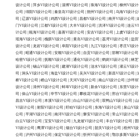
设计公司
|
萍乡VI设计公司
|
淄博VI设计公司
|
珠海VI设计公司
|
柳州VI设
公司
|
绵阳VI设计公司
|
秦皇岛VI设计公司
|
朔州VI设计公司
|
乌海VI设计公
司
|
辽源VI设计公司
|
鸡西VI设计公司
|
昌都VI设计公司
|
南开VI设计公司
|
门VI设计公司
|
江都VI设计公司
|
大丰VI设计公司
|
洪泽VI设计公司
|
连云V
计公司
|
瓯海VI设计公司
|
嘉善VI设计公司
|
安吉VI设计公司
|
上虞VI设计公
瑶海VI设计公司
|
槐荫VI设计公司
|
黄岛VI设计公司
|
荔湾VI设计公司
|
盐田
设计公司
|
龙岩VI设计公司
|
阜阳VI设计公司
|
九江VI设计公司
|
枣庄VI设
公司
|
昭通VI设计公司
|
安顺VI设计公司
|
自贡VI设计公司
|
邯郸VI设计公司
哈密VI设计公司
|
抚顺VI设计公司
|
通化VI设计公司
|
鹤岗VI设计公司
|
林芝
设计公司
|
锡山VI设计公司
|
建湖VI设计公司
|
涟水VI设计公司
|
灌云VI设
司
|
洞头VI设计公司
|
海盐VI设计公司
|
吴兴VI设计公司
|
新昌VI设计公司
|
桥VI设计公司
|
崂山VI设计公司
|
天河VI设计公司
|
南山VI设计公司
|
沙坪坝
设计公司
|
漳州VI设计公司
|
蚌埠VI设计公司
|
新余VI设计公司
|
东营VI设
司
|
保山VI设计公司
|
毕节VI设计公司
|
攀枝花VI设计公司
|
邢台VI设计公司
昌吉VI设计公司
|
本溪VI设计公司
|
白山VI设计公司
|
双鸭山VI设计公司
|
山
VI设计公司
|
射阳VI设计公司
|
盱眙VI设计公司
|
东海VI设计公司
|
泉山VI
公司
|
平湖VI设计公司
|
南浔VI设计公司
|
磐安VI设计公司
|
常山VI设计公司
白云VI设计公司
|
宝安VI设计公司
|
九龙坡VI设计公司
|
丰台VI设计公司
|
普
VI设计公司
|
鹰潭VI设计公司
|
烟台VI设计公司
|
韶关VI设计公司
|
梧州VI
公司
|
泸州VI设计公司
|
保定VI设计公司
|
忻州VI设计公司
|
鄂尔多斯VI设