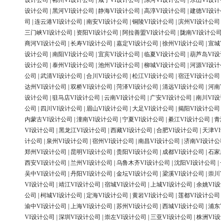
设计公司
|
郴州VI设计公司
|
咸宁VI设计公司
|
漯河VI设计公司
|
乐山VI设
设计公司
|
黑河VI设计公司
|
静海VI设计公司
|
高淳VI设计公司
|
建德VI设
司
|
连云港VI设计公司
|
南安VI设计公司
|
铜陵VI设计公司
|
滨州VI设计公司
三门峡VI设计公司
|
资阳VI设计公司
|
阿拉善盟VI设计公司
|
陇南VI设计公
商河VI设计公司
|
长寿VI设计公司
|
嘉定VI设计公司
|
徐州VI设计公司
|
宣城
设计公司
|
南阳VI设计公司
|
宜宾VI设计公司
|
临夏VI设计公司
|
葫芦岛VI
设计公司
|
泰州VI设计公司
|
池州VI设计公司
|
柳城VI设计公司
|
河源VI设
公司
|
武清VI设计公司
|
合川VI设计公司
|
松江VI设计公司
|
宿迁VI设计公司
达州VI设计公司
|
双桥VI设计公司
|
菏泽VI设计公司
|
清远VI设计公司
|
河南
设计公司
|
驻马店VI设计公司
|
云南VI设计公司
|
广安VI设计公司
|
南川VI
公司
|
四川VI设计公司
|
眉山VI设计公司
|
大足VI设计公司
|
揭阳VI设计公司
内蒙古VI设计公司
|
潼南VI设计公司
|
宁夏VI设计公司
|
綦江VI设计公司
|
青
VI设计公司
|
黑龙江VI设计公司
|
西藏VI设计公司
|
合肥VI设计公司
|
天津V
计公司
|
泉州VI设计公司
|
宿州VI设计公司
|
南昌VI设计公司
|
济南VI设计公
郑州VI设计公司
|
昆明VI设计公司
|
贵阳VI设计公司
|
成都VI设计公司
|
石家
西安VI设计公司
|
兰州VI设计公司
|
乌鲁木齐VI设计公司
|
沈阳VI设计公司
|
吴中VI设计公司
|
丹阳VI设计公司
|
金坛VI设计公司
|
梁溪VI设计公司
|
崇川
VI设计公司
|
靖江VI设计公司
|
宿城VI设计公司
|
上城VI设计公司
|
余姚VI
公司
|
柯城VI设计公司
|
定海VI设计公司
|
黄岩VI设计公司
|
莲都VI设计公司
渝中VI设计公司
|
上海VI设计公司
|
苏州VI设计公司
|
西城VI设计公司
|
浦东
VI设计公司
|
深圳VI设计公司
|
崇左VI设计公司
|
三亚VI设计公司
|
株洲VI