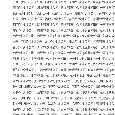
公司
|
大庆VI设计公司
|
那曲VI设计公司
|
东丽VI设计公司
|
雨花台VI设计公
灌南VI设计公司
|
铜山VI设计公司
|
姜堰VI设计公司
|
滨江VI设计公司
|
乐清
设计公司
|
肥西VI设计公司
|
长清VI设计公司
|
城阳VI设计公司
|
黄埔VI设
公司
|
金华VI设计公司
|
福建VI设计公司
|
莆田VI设计公司
|
滁州VI设计公司
荆门VI设计公司
|
新乡VI设计公司
|
普洱VI设计公司
|
德阳VI设计公司
|
张家
喀什VI设计公司
|
锦州VI设计公司
|
白城VI设计公司
|
伊春VI设计公司
|
西青
VI设计公司
|
萧山VI设计公司
|
龙港VI设计公司
|
桐乡VI设计公司
|
义乌VI
公司
|
花都VI设计公司
|
龙华VI设计公司
|
渝北VI设计公司
|
卢湾VI设计公司
吉安VI设计公司
|
济宁VI设计公司
|
肇庆VI设计公司
|
玉林VI设计公司
|
张家
VI设计公司
|
晋中VI设计公司
|
巴彦淖尔VI设计公司
|
榆林VI设计公司
|
平凉
VI设计公司
|
津南VI设计公司
|
六合VI设计公司
|
太仓VI设计公司
|
响水VI
公司
|
庐江VI设计公司
|
济阳VI设计公司
|
胶州VI设计公司
|
番禺VI设计公司
厦门VI设计公司
|
江西VI设计公司
|
马鞍山VI设计公司
|
宜春VI设计公司
|
泰
VI设计公司
|
遂宁VI设计公司
|
沧州VI设计公司
|
临汾VI设计公司
|
乌兰察布
河VI设计公司
|
澳门VI设计公司
|
北辰VI设计公司
|
江宁VI设计公司
|
东台V
计公司
|
巢湖VI设计公司
|
莱芜VI设计公司
|
平度VI设计公司
|
南沙VI设计公
石狮VI设计公司
|
山东VI设计公司
|
安庆VI设计公司
|
抚州VI设计公司
|
威海
设计公司
|
内江VI设计公司
|
廊坊VI设计公司
|
运城VI设计公司
|
兴安盟VI
计公司
|
蓟州VI设计公司
|
溧水VI设计公司
|
临安VI设计公司
|
苍南VI设计公
杨浦VI设计公司
|
淮安VI设计公司
|
丽水VI设计公司
|
晋江VI设计公司
|
芜湖