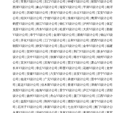
公司
|
常熟VI设计公司
|
京口VI设计公司
|
钟楼VI设计公司
|
射阳VI设计公司
西湖VI设计公司
|
象山VI设计公司
|
瑞安VI设计公司
|
平湖VI设计公司
|
南浔
设计公司
|
历城VI设计公司
|
李沧VI设计公司
|
白云VI设计公司
|
宝安VI设
公司
|
绍兴VI设计公司
|
宁德VI设计公司
|
淮南VI设计公司
|
鹰潭VI设计公司
鹤壁VI设计公司
|
丽江VI设计公司
|
铜仁VI设计公司
|
泸州VI设计公司
|
保定
克苏VI设计公司
|
丹东VI设计公司
|
松原VI设计公司
|
大庆VI设计公司
|
那曲
VI设计公司
|
阜宁VI设计公司
|
金湖VI设计公司
|
灌南VI设计公司
|
铜山VI
公司
|
开化VI设计公司
|
三门VI设计公司
|
云和VI设计公司
|
肥西VI设计公司
朝阳VI设计公司
|
静安VI设计公司
|
昆山VI设计公司
|
金华VI设计公司
|
福建
设计公司
|
贺州VI设计公司
|
常德VI设计公司
|
荆门VI设计公司
|
新乡VI设
设计公司
|
汉中VI设计公司
|
张掖VI设计公司
|
喀什VI设计公司
|
锦州VI设
公司
|
宜兴VI设计公司
|
滨海VI设计公司
|
贾汪VI设计公司
|
萧山VI设计公司
长丰VI设计公司
|
章丘VI设计公司
|
即墨VI设计公司
|
花都VI设计公司
|
龙华
设计公司
|
安徽VI设计公司
|
六安VI设计公司
|
吉安VI设计公司
|
济宁VI设
公司
|
临沧VI设计公司
|
广元VI设计公司
|
承德VI设计公司
|
晋中VI设计公司
司
|
延边VI设计公司
|
佳木斯VI设计公司
|
香港VI设计公司
|
津南VI设计公司
东阳VI设计公司
|
临海VI设计公司
|
景宁VI设计公司
|
庐江VI设计公司
|
济阳
设计公司
|
扬州VI设计公司
|
舟山VI设计公司
|
厦门VI设计公司
|
江西VI设
公司
|
益阳VI设计公司
|
荆州VI设计公司
|
濮阳VI设计公司
|
遂宁VI设计公司
司
|
石河子VI设计公司
|
阜新VI设计公司
|
七台河VI设计公司
|
澳门VI设计公
永康VI设计公司
|
温岭VI设计公司
|
龙泉VI设计公司
|
巢湖VI设计公司
|
莱芜