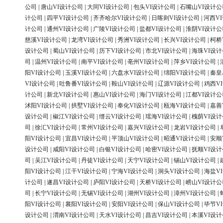
公司
|
唐山VI设计公司
|
大同VI设计公司
|
包头VI设计公司
|
石嘴山VI设计公
计公司
|
四平VI设计公司
|
齐齐哈尔VI设计公司
|
日喀则VI设计公司
|
河西V
计公司
|
通州VI设计公司
|
广陵VI设计公司
|
盐都VI设计公司
|
淮阴VI设计公
慈溪VI设计公司
|
龙湾VI设计公司
|
秀洲VI设计公司
|
长兴VI设计公司
|
柯桥
设计公司
|
蜀山VI设计公司
|
历下VI设计公司
|
市北VI设计公司
|
海珠VI设
司
|
温州VI设计公司
|
南平VI设计公司
|
亳州VI设计公司
|
萍乡VI设计公司
|
阳VI设计公司
|
玉溪VI设计公司
|
六盘水VI设计公司
|
绵阳VI设计公司
|
秦皇
VI设计公司
|
吐鲁番VI设计公司
|
鞍山VI设计公司
|
辽源VI设计公司
|
鸡西V
计公司
|
新北VI设计公司
|
惠山VI设计公司
|
海门VI设计公司
|
江都VI设计公
沭阳VI设计公司
|
拱墅VI设计公司
|
奉化VI设计公司
|
瓯海VI设计公司
|
嘉善
设计公司
|
椒江VI设计公司
|
缙云VI设计公司
|
瑶海VI设计公司
|
槐荫VI设
司
|
徐汇VI设计公司
|
常州VI设计公司
|
嘉兴VI设计公司
|
龙岩VI设计公司
|
阳VI设计公司
|
宜昌VI设计公司
|
平顶山VI设计公司
|
昭通VI设计公司
|
安顺
设计公司
|
咸阳VI设计公司
|
白银VI设计公司
|
哈密VI设计公司
|
抚顺VI设
司
|
吴江VI设计公司
|
丹徒VI设计公司
|
天宁VI设计公司
|
锡山VI设计公司
|
阳VI设计公司
|
江干VI设计公司
|
宁海VI设计公司
|
洞头VI设计公司
|
海盐V
计公司
|
遂昌VI设计公司
|
庐阳VI设计公司
|
天桥VI设计公司
|
崂山VI设计公
司
|
长宁VI设计公司
|
无锡VI设计公司
|
湖州VI设计公司
|
漳州VI设计公司
|
阳VI设计公司
|
襄阳VI设计公司
|
安阳VI设计公司
|
保山VI设计公司
|
毕节V
设计公司
|
渭南VI设计公司
|
天水VI设计公司
|
昌吉VI设计公司
|
本溪VI设