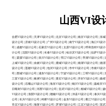
山西VI
合肥VI设计公司
|
天津VI设计公司
|
北京VI设计公司
|
南京VI设计公司
|
东城
设计公司
|
济南VI设计公司
|
广州VI设计公司
|
南宁VI设计公司
|
海口VI设
司
|
成都VI设计公司
|
石家庄VI设计公司
|
太原VI设计公司
|
呼和浩特VI设
计公司
|
沈阳VI设计公司
|
长春VI设计公司
|
哈尔滨VI设计公司
|
拉萨VI设
司
|
梁溪VI设计公司
|
崇川VI设计公司
|
邗江VI设计公司
|
亭湖VI设计公司
|
上城VI设计公司
|
余姚VI设计公司
|
鹿城VI设计公司
|
南湖VI设计公司
|
德清
设计公司
|
莲都VI设计公司
|
包河VI设计公司
|
市中VI设计公司
|
市南VI设
司
|
西城VI设计公司
|
浦东VI设计公司
|
宁波VI设计公司
|
三明VI设计公司
|
三亚VI设计公司
|
株洲VI设计公司
|
黄石VI设计公司
|
开封VI设计公司
|
曲靖
设计公司
|
石嘴山VI设计公司
|
海东VI设计公司
|
铜川VI设计公司
|
嘉峪关V
日喀则VI设计公司
|
河西VI设计公司
|
玄武VI设计公司
|
相城VI设计公司
|
扬
VI设计公司
|
淮阴VI设计公司
|
赣榆VI设计公司
|
沛县VI设计公司
|
泰兴VI
公司
|
长兴VI设计公司
|
柯桥VI设计公司
|
金东VI设计公司
|
衢江VI设计公司
市北VI设计公司
|
海珠VI设计公司
|
罗湖VI设计公司
|
江北VI设计公司
|
宣武