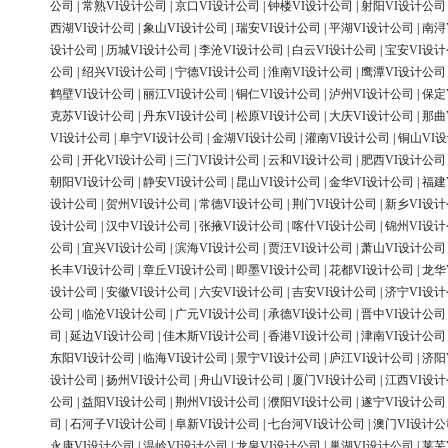
公司
|
常熟VI设计公司
|
京口VI设计公司
|
钟楼VI设计公司
|
射阳VI设计公司
西湖VI设计公司
|
象山VI设计公司
|
瑞安VI设计公司
|
平湖VI设计公司
|
南浔
设计公司
|
历城VI设计公司
|
李沧VI设计公司
|
白云VI设计公司
|
宝安VI设
公司
|
绍兴VI设计公司
|
宁德VI设计公司
|
淮南VI设计公司
|
鹰潭VI设计公司
鹤壁VI设计公司
|
丽江VI设计公司
|
铜仁VI设计公司
|
泸州VI设计公司
|
保定
克苏VI设计公司
|
丹东VI设计公司
|
松原VI设计公司
|
大庆VI设计公司
|
那曲
VI设计公司
|
阜宁VI设计公司
|
金湖VI设计公司
|
灌南VI设计公司
|
铜山VI
公司
|
开化VI设计公司
|
三门VI设计公司
|
云和VI设计公司
|
肥西VI设计公司
朝阳VI设计公司
|
静安VI设计公司
|
昆山VI设计公司
|
金华VI设计公司
|
福建
设计公司
|
贺州VI设计公司
|
常德VI设计公司
|
荆门VI设计公司
|
新乡VI设
设计公司
|
汉中VI设计公司
|
张掖VI设计公司
|
喀什VI设计公司
|
锦州VI设
公司
|
宜兴VI设计公司
|
滨海VI设计公司
|
贾汪VI设计公司
|
萧山VI设计公司
长丰VI设计公司
|
章丘VI设计公司
|
即墨VI设计公司
|
花都VI设计公司
|
龙华
设计公司
|
安徽VI设计公司
|
六安VI设计公司
|
吉安VI设计公司
|
济宁VI设
公司
|
临沧VI设计公司
|
广元VI设计公司
|
承德VI设计公司
|
晋中VI设计公司
司
|
延边VI设计公司
|
佳木斯VI设计公司
|
香港VI设计公司
|
津南VI设计公司
东阳VI设计公司
|
临海VI设计公司
|
景宁VI设计公司
|
庐江VI设计公司
|
济阳
设计公司
|
扬州VI设计公司
|
舟山VI设计公司
|
厦门VI设计公司
|
江西VI设
公司
|
益阳VI设计公司
|
荆州VI设计公司
|
濮阳VI设计公司
|
遂宁VI设计公司
司
|
石河子VI设计公司
|
阜新VI设计公司
|
七台河VI设计公司
|
澳门VI设计公
永康VI设计公司
|
温岭VI设计公司
|
龙泉VI设计公司
|
巢湖VI设计公司
|
莱芜