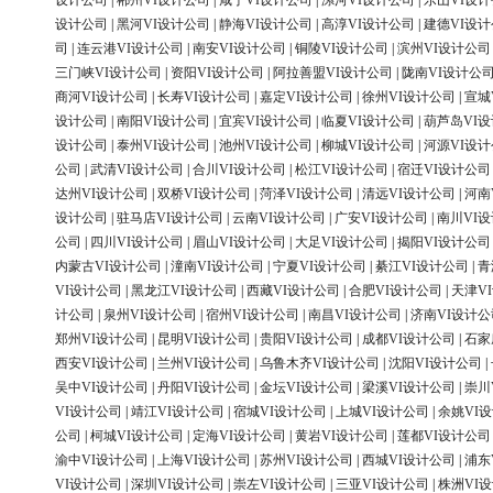
设计公司
|
郴州VI设计公司
|
咸宁VI设计公司
|
漯河VI设计公司
|
乐山VI设
设计公司
|
黑河VI设计公司
|
静海VI设计公司
|
高淳VI设计公司
|
建德VI设
司
|
连云港VI设计公司
|
南安VI设计公司
|
铜陵VI设计公司
|
滨州VI设计公司
三门峡VI设计公司
|
资阳VI设计公司
|
阿拉善盟VI设计公司
|
陇南VI设计公
商河VI设计公司
|
长寿VI设计公司
|
嘉定VI设计公司
|
徐州VI设计公司
|
宣城
设计公司
|
南阳VI设计公司
|
宜宾VI设计公司
|
临夏VI设计公司
|
葫芦岛VI
设计公司
|
泰州VI设计公司
|
池州VI设计公司
|
柳城VI设计公司
|
河源VI设
公司
|
武清VI设计公司
|
合川VI设计公司
|
松江VI设计公司
|
宿迁VI设计公司
达州VI设计公司
|
双桥VI设计公司
|
菏泽VI设计公司
|
清远VI设计公司
|
河南
设计公司
|
驻马店VI设计公司
|
云南VI设计公司
|
广安VI设计公司
|
南川VI
公司
|
四川VI设计公司
|
眉山VI设计公司
|
大足VI设计公司
|
揭阳VI设计公司
内蒙古VI设计公司
|
潼南VI设计公司
|
宁夏VI设计公司
|
綦江VI设计公司
|
青
VI设计公司
|
黑龙江VI设计公司
|
西藏VI设计公司
|
合肥VI设计公司
|
天津V
计公司
|
泉州VI设计公司
|
宿州VI设计公司
|
南昌VI设计公司
|
济南VI设计公
郑州VI设计公司
|
昆明VI设计公司
|
贵阳VI设计公司
|
成都VI设计公司
|
石家
西安VI设计公司
|
兰州VI设计公司
|
乌鲁木齐VI设计公司
|
沈阳VI设计公司
|
吴中VI设计公司
|
丹阳VI设计公司
|
金坛VI设计公司
|
梁溪VI设计公司
|
崇川
VI设计公司
|
靖江VI设计公司
|
宿城VI设计公司
|
上城VI设计公司
|
余姚VI
公司
|
柯城VI设计公司
|
定海VI设计公司
|
黄岩VI设计公司
|
莲都VI设计公司
渝中VI设计公司
|
上海VI设计公司
|
苏州VI设计公司
|
西城VI设计公司
|
浦东
VI设计公司
|
深圳VI设计公司
|
崇左VI设计公司
|
三亚VI设计公司
|
株洲VI