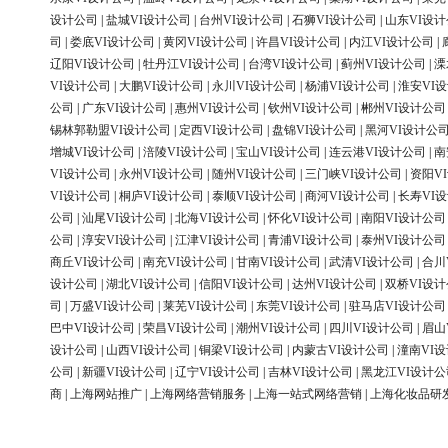
设计公司
|
盐城VI设计公司
|
台州VI设计公司
|
石狮VI设计公司
|
山东VI设
司
|
娄底VI设计公司
|
黄冈VI设计公司
|
许昌VI设计公司
|
内江VI设计公司
|
辽阳VI设计公司
|
牡丹江VI设计公司
|
台湾VI设计公司
|
蓟州VI设计公司
|
溧
VI设计公司
|
大鹏VI设计公司
|
永川VI设计公司
|
杨浦VI设计公司
|
淮安VI
公司
|
广东VI设计公司
|
惠州VI设计公司
|
钦州VI设计公司
|
郴州VI设计公司
锡林郭勒盟VI设计公司
|
定西VI设计公司
|
盘锦VI设计公司
|
黑河VI设计公
增城VI设计公司
|
涪陵VI设计公司
|
宝山VI设计公司
|
连云港VI设计公司
|
南
VI设计公司
|
永州VI设计公司
|
随州VI设计公司
|
三门峡VI设计公司
|
资阳V
VI设计公司
|
桐庐VI设计公司
|
泰顺VI设计公司
|
商河VI设计公司
|
长寿VI
公司
|
汕尾VI设计公司
|
北海VI设计公司
|
怀化VI设计公司
|
南阳VI设计公司
公司
|
淳安VI设计公司
|
江津VI设计公司
|
青浦VI设计公司
|
泰州VI设计公司
商丘VI设计公司
|
南充VI设计公司
|
甘南VI设计公司
|
武清VI设计公司
|
合川
设计公司
|
湖北VI设计公司
|
信阳VI设计公司
|
达州VI设计公司
|
双桥VI设
司
|
万盛VI设计公司
|
莱芜VI设计公司
|
东莞VI设计公司
|
驻马店VI设计公司
巴中VI设计公司
|
荣昌VI设计公司
|
潮州VI设计公司
|
四川VI设计公司
|
眉山
设计公司
|
山西VI设计公司
|
铜梁VI设计公司
|
内蒙古VI设计公司
|
潼南VI
公司
|
新疆VI设计公司
|
辽宁VI设计公司
|
吉林VI设计公司
|
黑龙江VI设计公
商
|
上海网站推广
|
上海网络营销服务
|
上海一站式网络营销
|
上海化妆品研