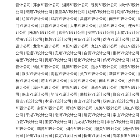
设计公司
|
萍乡VI设计公司
|
淄博VI设计公司
|
珠海VI设计公司
|
柳州VI设
公司
|
绵阳VI设计公司
|
秦皇岛VI设计公司
|
朔州VI设计公司
|
乌海VI设计公
司
|
辽源VI设计公司
|
鸡西VI设计公司
|
昌都VI设计公司
|
南开VI设计公司
|
门VI设计公司
|
江都VI设计公司
|
大丰VI设计公司
|
洪泽VI设计公司
|
连云V
计公司
|
瓯海VI设计公司
|
嘉善VI设计公司
|
安吉VI设计公司
|
上虞VI设计公
瑶海VI设计公司
|
槐荫VI设计公司
|
黄岛VI设计公司
|
荔湾VI设计公司
|
盐田
设计公司
|
龙岩VI设计公司
|
阜阳VI设计公司
|
九江VI设计公司
|
枣庄VI设
公司
|
昭通VI设计公司
|
安顺VI设计公司
|
自贡VI设计公司
|
邯郸VI设计公司
哈密VI设计公司
|
抚顺VI设计公司
|
通化VI设计公司
|
鹤岗VI设计公司
|
林芝
设计公司
|
锡山VI设计公司
|
建湖VI设计公司
|
涟水VI设计公司
|
灌云VI设
司
|
洞头VI设计公司
|
海盐VI设计公司
|
吴兴VI设计公司
|
新昌VI设计公司
|
桥VI设计公司
|
崂山VI设计公司
|
天河VI设计公司
|
南山VI设计公司
|
沙坪坝
设计公司
|
漳州VI设计公司
|
蚌埠VI设计公司
|
新余VI设计公司
|
东营VI设
司
|
保山VI设计公司
|
毕节VI设计公司
|
攀枝花VI设计公司
|
邢台VI设计公司
昌吉VI设计公司
|
本溪VI设计公司
|
白山VI设计公司
|
双鸭山VI设计公司
|
山
VI设计公司
|
射阳VI设计公司
|
盱眙VI设计公司
|
东海VI设计公司
|
泉山VI
公司
|
平湖VI设计公司
|
南浔VI设计公司
|
磐安VI设计公司
|
常山VI设计公司
白云VI设计公司
|
宝安VI设计公司
|
九龙坡VI设计公司
|
丰台VI设计公司
|
普
VI设计公司
|
鹰潭VI设计公司
|
烟台VI设计公司
|
韶关VI设计公司
|
梧州VI
公司
|
泸州VI设计公司
|
保定VI设计公司
|
忻州VI设计公司
|
鄂尔多斯VI设