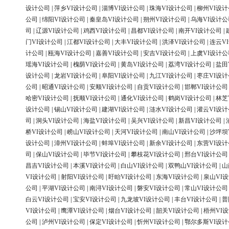
设计公司
|
萍乡VI设计公司
|
淄博VI设计公司
|
珠海VI设计公司
|
柳州VI设
公司
|
绵阳VI设计公司
|
秦皇岛VI设计公司
|
朔州VI设计公司
|
乌海VI设计公
司
|
辽源VI设计公司
|
鸡西VI设计公司
|
昌都VI设计公司
|
南开VI设计公司
|
门VI设计公司
|
江都VI设计公司
|
大丰VI设计公司
|
洪泽VI设计公司
|
连云V
计公司
|
瓯海VI设计公司
|
嘉善VI设计公司
|
安吉VI设计公司
|
上虞VI设计公
瑶海VI设计公司
|
槐荫VI设计公司
|
黄岛VI设计公司
|
荔湾VI设计公司
|
盐田
设计公司
|
龙岩VI设计公司
|
阜阳VI设计公司
|
九江VI设计公司
|
枣庄VI设
公司
|
昭通VI设计公司
|
安顺VI设计公司
|
自贡VI设计公司
|
邯郸VI设计公司
哈密VI设计公司
|
抚顺VI设计公司
|
通化VI设计公司
|
鹤岗VI设计公司
|
林芝
设计公司
|
锡山VI设计公司
|
建湖VI设计公司
|
涟水VI设计公司
|
灌云VI设
司
|
洞头VI设计公司
|
海盐VI设计公司
|
吴兴VI设计公司
|
新昌VI设计公司
|
桥VI设计公司
|
崂山VI设计公司
|
天河VI设计公司
|
南山VI设计公司
|
沙坪坝
设计公司
|
漳州VI设计公司
|
蚌埠VI设计公司
|
新余VI设计公司
|
东营VI设
司
|
保山VI设计公司
|
毕节VI设计公司
|
攀枝花VI设计公司
|
邢台VI设计公司
昌吉VI设计公司
|
本溪VI设计公司
|
白山VI设计公司
|
双鸭山VI设计公司
|
山
VI设计公司
|
射阳VI设计公司
|
盱眙VI设计公司
|
东海VI设计公司
|
泉山VI
公司
|
平湖VI设计公司
|
南浔VI设计公司
|
磐安VI设计公司
|
常山VI设计公司
白云VI设计公司
|
宝安VI设计公司
|
九龙坡VI设计公司
|
丰台VI设计公司
|
普
VI设计公司
|
鹰潭VI设计公司
|
烟台VI设计公司
|
韶关VI设计公司
|
梧州VI
公司
|
泸州VI设计公司
|
保定VI设计公司
|
忻州VI设计公司
|
鄂尔多斯VI设