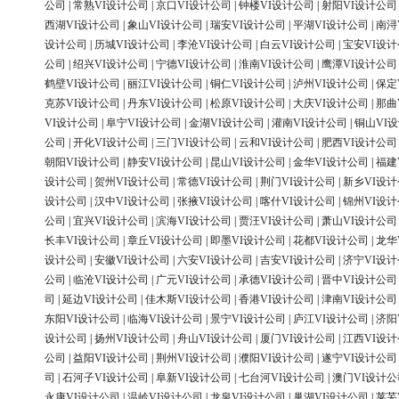
公司
|
常熟VI设计公司
|
京口VI设计公司
|
钟楼VI设计公司
|
射阳VI设计公司
西湖VI设计公司
|
象山VI设计公司
|
瑞安VI设计公司
|
平湖VI设计公司
|
南浔
设计公司
|
历城VI设计公司
|
李沧VI设计公司
|
白云VI设计公司
|
宝安VI设
公司
|
绍兴VI设计公司
|
宁德VI设计公司
|
淮南VI设计公司
|
鹰潭VI设计公司
鹤壁VI设计公司
|
丽江VI设计公司
|
铜仁VI设计公司
|
泸州VI设计公司
|
保定
克苏VI设计公司
|
丹东VI设计公司
|
松原VI设计公司
|
大庆VI设计公司
|
那曲
VI设计公司
|
阜宁VI设计公司
|
金湖VI设计公司
|
灌南VI设计公司
|
铜山VI
公司
|
开化VI设计公司
|
三门VI设计公司
|
云和VI设计公司
|
肥西VI设计公司
朝阳VI设计公司
|
静安VI设计公司
|
昆山VI设计公司
|
金华VI设计公司
|
福建
设计公司
|
贺州VI设计公司
|
常德VI设计公司
|
荆门VI设计公司
|
新乡VI设
设计公司
|
汉中VI设计公司
|
张掖VI设计公司
|
喀什VI设计公司
|
锦州VI设
公司
|
宜兴VI设计公司
|
滨海VI设计公司
|
贾汪VI设计公司
|
萧山VI设计公司
长丰VI设计公司
|
章丘VI设计公司
|
即墨VI设计公司
|
花都VI设计公司
|
龙华
设计公司
|
安徽VI设计公司
|
六安VI设计公司
|
吉安VI设计公司
|
济宁VI设
公司
|
临沧VI设计公司
|
广元VI设计公司
|
承德VI设计公司
|
晋中VI设计公司
司
|
延边VI设计公司
|
佳木斯VI设计公司
|
香港VI设计公司
|
津南VI设计公司
东阳VI设计公司
|
临海VI设计公司
|
景宁VI设计公司
|
庐江VI设计公司
|
济阳
设计公司
|
扬州VI设计公司
|
舟山VI设计公司
|
厦门VI设计公司
|
江西VI设
公司
|
益阳VI设计公司
|
荆州VI设计公司
|
濮阳VI设计公司
|
遂宁VI设计公司
司
|
石河子VI设计公司
|
阜新VI设计公司
|
七台河VI设计公司
|
澳门VI设计公
永康VI设计公司
|
温岭VI设计公司
|
龙泉VI设计公司
|
巢湖VI设计公司
|
莱芜