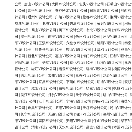
公司
|
唐山VI设计公司
|
大同VI设计公司
|
包头VI设计公司
|
石嘴山VI设计公
计公司
|
四平VI设计公司
|
齐齐哈尔VI设计公司
|
日喀则VI设计公司
|
河西V
计公司
|
通州VI设计公司
|
广陵VI设计公司
|
盐都VI设计公司
|
淮阴VI设计公
慈溪VI设计公司
|
龙湾VI设计公司
|
秀洲VI设计公司
|
长兴VI设计公司
|
柯桥
设计公司
|
蜀山VI设计公司
|
历下VI设计公司
|
市北VI设计公司
|
海珠VI设
司
|
温州VI设计公司
|
南平VI设计公司
|
亳州VI设计公司
|
萍乡VI设计公司
|
阳VI设计公司
|
玉溪VI设计公司
|
六盘水VI设计公司
|
绵阳VI设计公司
|
秦皇
VI设计公司
|
吐鲁番VI设计公司
|
鞍山VI设计公司
|
辽源VI设计公司
|
鸡西V
计公司
|
新北VI设计公司
|
惠山VI设计公司
|
海门VI设计公司
|
江都VI设计公
沭阳VI设计公司
|
拱墅VI设计公司
|
奉化VI设计公司
|
瓯海VI设计公司
|
嘉善
设计公司
|
椒江VI设计公司
|
缙云VI设计公司
|
瑶海VI设计公司
|
槐荫VI设
司
|
徐汇VI设计公司
|
常州VI设计公司
|
嘉兴VI设计公司
|
龙岩VI设计公司
|
阳VI设计公司
|
宜昌VI设计公司
|
平顶山VI设计公司
|
昭通VI设计公司
|
安顺
设计公司
|
咸阳VI设计公司
|
白银VI设计公司
|
哈密VI设计公司
|
抚顺VI设
司
|
吴江VI设计公司
|
丹徒VI设计公司
|
天宁VI设计公司
|
锡山VI设计公司
|
阳VI设计公司
|
江干VI设计公司
|
宁海VI设计公司
|
洞头VI设计公司
|
海盐V
计公司
|
遂昌VI设计公司
|
庐阳VI设计公司
|
天桥VI设计公司
|
崂山VI设计公
司
|
长宁VI设计公司
|
无锡VI设计公司
|
湖州VI设计公司
|
漳州VI设计公司
|
阳VI设计公司
|
襄阳VI设计公司
|
安阳VI设计公司
|
保山VI设计公司
|
毕节V
设计公司
|
渭南VI设计公司
|
天水VI设计公司
|
昌吉VI设计公司
|
本溪VI设