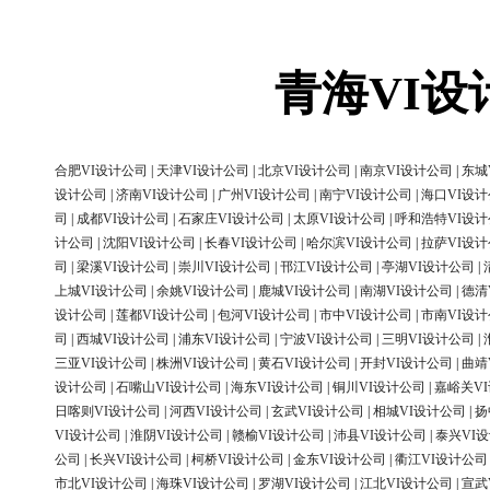
青海VI
合肥VI设计公司
|
天津VI设计公司
|
北京VI设计公司
|
南京VI设计公司
|
东城
设计公司
|
济南VI设计公司
|
广州VI设计公司
|
南宁VI设计公司
|
海口VI设
司
|
成都VI设计公司
|
石家庄VI设计公司
|
太原VI设计公司
|
呼和浩特VI设
计公司
|
沈阳VI设计公司
|
长春VI设计公司
|
哈尔滨VI设计公司
|
拉萨VI设
司
|
梁溪VI设计公司
|
崇川VI设计公司
|
邗江VI设计公司
|
亭湖VI设计公司
|
上城VI设计公司
|
余姚VI设计公司
|
鹿城VI设计公司
|
南湖VI设计公司
|
德清
设计公司
|
莲都VI设计公司
|
包河VI设计公司
|
市中VI设计公司
|
市南VI设
司
|
西城VI设计公司
|
浦东VI设计公司
|
宁波VI设计公司
|
三明VI设计公司
|
三亚VI设计公司
|
株洲VI设计公司
|
黄石VI设计公司
|
开封VI设计公司
|
曲靖
设计公司
|
石嘴山VI设计公司
|
海东VI设计公司
|
铜川VI设计公司
|
嘉峪关V
日喀则VI设计公司
|
河西VI设计公司
|
玄武VI设计公司
|
相城VI设计公司
|
扬
VI设计公司
|
淮阴VI设计公司
|
赣榆VI设计公司
|
沛县VI设计公司
|
泰兴VI
公司
|
长兴VI设计公司
|
柯桥VI设计公司
|
金东VI设计公司
|
衢江VI设计公司
市北VI设计公司
|
海珠VI设计公司
|
罗湖VI设计公司
|
江北VI设计公司
|
宣武