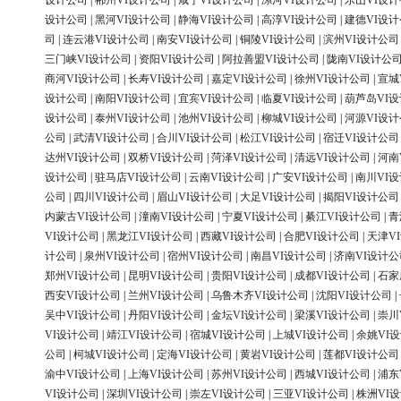
设计公司
|
郴州VI设计公司
|
咸宁VI设计公司
|
漯河VI设计公司
|
乐山VI设
设计公司
|
黑河VI设计公司
|
静海VI设计公司
|
高淳VI设计公司
|
建德VI设
司
|
连云港VI设计公司
|
南安VI设计公司
|
铜陵VI设计公司
|
滨州VI设计公司
三门峡VI设计公司
|
资阳VI设计公司
|
阿拉善盟VI设计公司
|
陇南VI设计公
商河VI设计公司
|
长寿VI设计公司
|
嘉定VI设计公司
|
徐州VI设计公司
|
宣城
设计公司
|
南阳VI设计公司
|
宜宾VI设计公司
|
临夏VI设计公司
|
葫芦岛VI
设计公司
|
泰州VI设计公司
|
池州VI设计公司
|
柳城VI设计公司
|
河源VI设
公司
|
武清VI设计公司
|
合川VI设计公司
|
松江VI设计公司
|
宿迁VI设计公司
达州VI设计公司
|
双桥VI设计公司
|
菏泽VI设计公司
|
清远VI设计公司
|
河南
设计公司
|
驻马店VI设计公司
|
云南VI设计公司
|
广安VI设计公司
|
南川VI
公司
|
四川VI设计公司
|
眉山VI设计公司
|
大足VI设计公司
|
揭阳VI设计公司
内蒙古VI设计公司
|
潼南VI设计公司
|
宁夏VI设计公司
|
綦江VI设计公司
|
青
VI设计公司
|
黑龙江VI设计公司
|
西藏VI设计公司
|
合肥VI设计公司
|
天津V
计公司
|
泉州VI设计公司
|
宿州VI设计公司
|
南昌VI设计公司
|
济南VI设计公
郑州VI设计公司
|
昆明VI设计公司
|
贵阳VI设计公司
|
成都VI设计公司
|
石家
西安VI设计公司
|
兰州VI设计公司
|
乌鲁木齐VI设计公司
|
沈阳VI设计公司
|
吴中VI设计公司
|
丹阳VI设计公司
|
金坛VI设计公司
|
梁溪VI设计公司
|
崇川
VI设计公司
|
靖江VI设计公司
|
宿城VI设计公司
|
上城VI设计公司
|
余姚VI
公司
|
柯城VI设计公司
|
定海VI设计公司
|
黄岩VI设计公司
|
莲都VI设计公司
渝中VI设计公司
|
上海VI设计公司
|
苏州VI设计公司
|
西城VI设计公司
|
浦东
VI设计公司
|
深圳VI设计公司
|
崇左VI设计公司
|
三亚VI设计公司
|
株洲VI