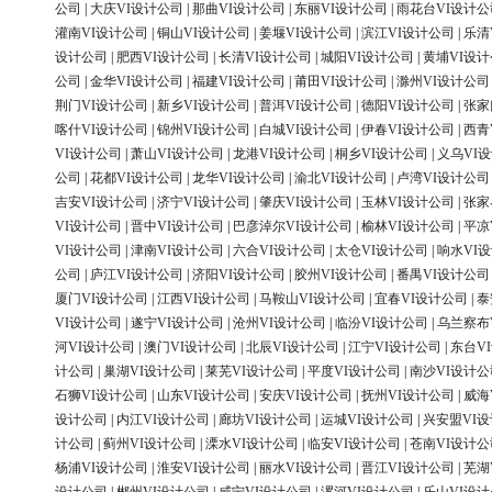
公司
|
大庆VI设计公司
|
那曲VI设计公司
|
东丽VI设计公司
|
雨花台VI设计公
灌南VI设计公司
|
铜山VI设计公司
|
姜堰VI设计公司
|
滨江VI设计公司
|
乐清
设计公司
|
肥西VI设计公司
|
长清VI设计公司
|
城阳VI设计公司
|
黄埔VI设
公司
|
金华VI设计公司
|
福建VI设计公司
|
莆田VI设计公司
|
滁州VI设计公司
荆门VI设计公司
|
新乡VI设计公司
|
普洱VI设计公司
|
德阳VI设计公司
|
张家
喀什VI设计公司
|
锦州VI设计公司
|
白城VI设计公司
|
伊春VI设计公司
|
西青
VI设计公司
|
萧山VI设计公司
|
龙港VI设计公司
|
桐乡VI设计公司
|
义乌VI
公司
|
花都VI设计公司
|
龙华VI设计公司
|
渝北VI设计公司
|
卢湾VI设计公司
吉安VI设计公司
|
济宁VI设计公司
|
肇庆VI设计公司
|
玉林VI设计公司
|
张家
VI设计公司
|
晋中VI设计公司
|
巴彦淖尔VI设计公司
|
榆林VI设计公司
|
平凉
VI设计公司
|
津南VI设计公司
|
六合VI设计公司
|
太仓VI设计公司
|
响水VI
公司
|
庐江VI设计公司
|
济阳VI设计公司
|
胶州VI设计公司
|
番禺VI设计公司
厦门VI设计公司
|
江西VI设计公司
|
马鞍山VI设计公司
|
宜春VI设计公司
|
泰
VI设计公司
|
遂宁VI设计公司
|
沧州VI设计公司
|
临汾VI设计公司
|
乌兰察布
河VI设计公司
|
澳门VI设计公司
|
北辰VI设计公司
|
江宁VI设计公司
|
东台V
计公司
|
巢湖VI设计公司
|
莱芜VI设计公司
|
平度VI设计公司
|
南沙VI设计公
石狮VI设计公司
|
山东VI设计公司
|
安庆VI设计公司
|
抚州VI设计公司
|
威海
设计公司
|
内江VI设计公司
|
廊坊VI设计公司
|
运城VI设计公司
|
兴安盟VI
计公司
|
蓟州VI设计公司
|
溧水VI设计公司
|
临安VI设计公司
|
苍南VI设计公
杨浦VI设计公司
|
淮安VI设计公司
|
丽水VI设计公司
|
晋江VI设计公司
|
芜湖