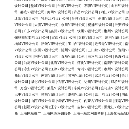
设计公司
|
盐城VI设计公司
|
台州VI设计公司
|
石狮VI设计公司
|
山东VI设
司
|
娄底VI设计公司
|
黄冈VI设计公司
|
许昌VI设计公司
|
内江VI设计公司
|
辽阳VI设计公司
|
牡丹江VI设计公司
|
台湾VI设计公司
|
蓟州VI设计公司
|
溧
VI设计公司
|
大鹏VI设计公司
|
永川VI设计公司
|
杨浦VI设计公司
|
淮安VI
公司
|
广东VI设计公司
|
惠州VI设计公司
|
钦州VI设计公司
|
郴州VI设计公司
锡林郭勒盟VI设计公司
|
定西VI设计公司
|
盘锦VI设计公司
|
黑河VI设计公
增城VI设计公司
|
涪陵VI设计公司
|
宝山VI设计公司
|
连云港VI设计公司
|
南
VI设计公司
|
永州VI设计公司
|
随州VI设计公司
|
三门峡VI设计公司
|
资阳V
VI设计公司
|
桐庐VI设计公司
|
泰顺VI设计公司
|
商河VI设计公司
|
长寿VI
公司
|
汕尾VI设计公司
|
北海VI设计公司
|
怀化VI设计公司
|
南阳VI设计公司
公司
|
淳安VI设计公司
|
江津VI设计公司
|
青浦VI设计公司
|
泰州VI设计公司
商丘VI设计公司
|
南充VI设计公司
|
甘南VI设计公司
|
武清VI设计公司
|
合川
设计公司
|
湖北VI设计公司
|
信阳VI设计公司
|
达州VI设计公司
|
双桥VI设
司
|
万盛VI设计公司
|
莱芜VI设计公司
|
东莞VI设计公司
|
驻马店VI设计公司
巴中VI设计公司
|
荣昌VI设计公司
|
潮州VI设计公司
|
四川VI设计公司
|
眉山
设计公司
|
山西VI设计公司
|
铜梁VI设计公司
|
内蒙古VI设计公司
|
潼南VI
公司
|
新疆VI设计公司
|
辽宁VI设计公司
|
吉林VI设计公司
|
黑龙江VI设计公
商
|
上海网站推广
|
上海网络营销服务
|
上海一站式网络营销
|
上海化妆品研