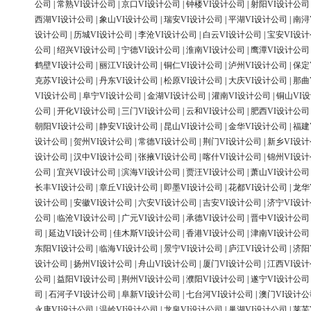
公司
|
常熟VI设计公司
|
京口VI设计公司
|
钟楼VI设计公司
|
射阳VI设计公司
西湖VI设计公司
|
象山VI设计公司
|
瑞安VI设计公司
|
平湖VI设计公司
|
南浔
设计公司
|
历城VI设计公司
|
李沧VI设计公司
|
白云VI设计公司
|
宝安VI设
公司
|
绍兴VI设计公司
|
宁德VI设计公司
|
淮南VI设计公司
|
鹰潭VI设计公司
鹤壁VI设计公司
|
丽江VI设计公司
|
铜仁VI设计公司
|
泸州VI设计公司
|
保定
克苏VI设计公司
|
丹东VI设计公司
|
松原VI设计公司
|
大庆VI设计公司
|
那曲
VI设计公司
|
阜宁VI设计公司
|
金湖VI设计公司
|
灌南VI设计公司
|
铜山VI
公司
|
开化VI设计公司
|
三门VI设计公司
|
云和VI设计公司
|
肥西VI设计公司
朝阳VI设计公司
|
静安VI设计公司
|
昆山VI设计公司
|
金华VI设计公司
|
福建
设计公司
|
贺州VI设计公司
|
常德VI设计公司
|
荆门VI设计公司
|
新乡VI设
设计公司
|
汉中VI设计公司
|
张掖VI设计公司
|
喀什VI设计公司
|
锦州VI设
公司
|
宜兴VI设计公司
|
滨海VI设计公司
|
贾汪VI设计公司
|
萧山VI设计公司
长丰VI设计公司
|
章丘VI设计公司
|
即墨VI设计公司
|
花都VI设计公司
|
龙华
设计公司
|
安徽VI设计公司
|
六安VI设计公司
|
吉安VI设计公司
|
济宁VI设
公司
|
临沧VI设计公司
|
广元VI设计公司
|
承德VI设计公司
|
晋中VI设计公司
司
|
延边VI设计公司
|
佳木斯VI设计公司
|
香港VI设计公司
|
津南VI设计公司
东阳VI设计公司
|
临海VI设计公司
|
景宁VI设计公司
|
庐江VI设计公司
|
济阳
设计公司
|
扬州VI设计公司
|
舟山VI设计公司
|
厦门VI设计公司
|
江西VI设
公司
|
益阳VI设计公司
|
荆州VI设计公司
|
濮阳VI设计公司
|
遂宁VI设计公司
司
|
石河子VI设计公司
|
阜新VI设计公司
|
七台河VI设计公司
|
澳门VI设计公
永康VI设计公司
|
温岭VI设计公司
|
龙泉VI设计公司
|
巢湖VI设计公司
|
莱芜