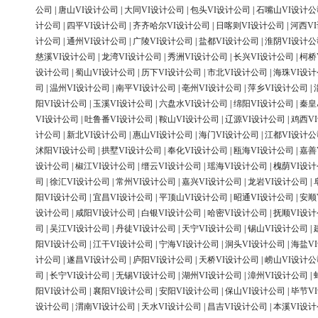
公司
|
唐山VI设计公司
|
大同VI设计公司
|
包头VI设计公司
|
石嘴山VI设计公
计公司
|
四平VI设计公司
|
齐齐哈尔VI设计公司
|
日喀则VI设计公司
|
河西V
计公司
|
通州VI设计公司
|
广陵VI设计公司
|
盐都VI设计公司
|
淮阴VI设计公
慈溪VI设计公司
|
龙湾VI设计公司
|
秀洲VI设计公司
|
长兴VI设计公司
|
柯桥
设计公司
|
蜀山VI设计公司
|
历下VI设计公司
|
市北VI设计公司
|
海珠VI设
司
|
温州VI设计公司
|
南平VI设计公司
|
亳州VI设计公司
|
萍乡VI设计公司
|
阳VI设计公司
|
玉溪VI设计公司
|
六盘水VI设计公司
|
绵阳VI设计公司
|
秦皇
VI设计公司
|
吐鲁番VI设计公司
|
鞍山VI设计公司
|
辽源VI设计公司
|
鸡西V
计公司
|
新北VI设计公司
|
惠山VI设计公司
|
海门VI设计公司
|
江都VI设计公
沭阳VI设计公司
|
拱墅VI设计公司
|
奉化VI设计公司
|
瓯海VI设计公司
|
嘉善
设计公司
|
椒江VI设计公司
|
缙云VI设计公司
|
瑶海VI设计公司
|
槐荫VI设
司
|
徐汇VI设计公司
|
常州VI设计公司
|
嘉兴VI设计公司
|
龙岩VI设计公司
|
阳VI设计公司
|
宜昌VI设计公司
|
平顶山VI设计公司
|
昭通VI设计公司
|
安顺
设计公司
|
咸阳VI设计公司
|
白银VI设计公司
|
哈密VI设计公司
|
抚顺VI设
司
|
吴江VI设计公司
|
丹徒VI设计公司
|
天宁VI设计公司
|
锡山VI设计公司
|
阳VI设计公司
|
江干VI设计公司
|
宁海VI设计公司
|
洞头VI设计公司
|
海盐V
计公司
|
遂昌VI设计公司
|
庐阳VI设计公司
|
天桥VI设计公司
|
崂山VI设计公
司
|
长宁VI设计公司
|
无锡VI设计公司
|
湖州VI设计公司
|
漳州VI设计公司
|
阳VI设计公司
|
襄阳VI设计公司
|
安阳VI设计公司
|
保山VI设计公司
|
毕节V
设计公司
|
渭南VI设计公司
|
天水VI设计公司
|
昌吉VI设计公司
|
本溪VI设