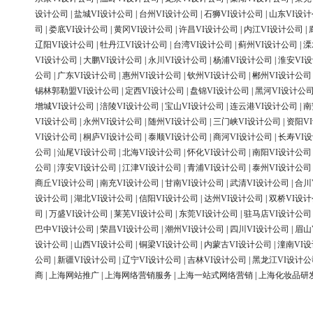
设计公司
|
盐城VI设计公司
|
台州VI设计公司
|
石狮VI设计公司
|
山东VI设
司
|
娄底VI设计公司
|
黄冈VI设计公司
|
许昌VI设计公司
|
内江VI设计公司
|
辽阳VI设计公司
|
牡丹江VI设计公司
|
台湾VI设计公司
|
蓟州VI设计公司
|
溧
VI设计公司
|
大鹏VI设计公司
|
永川VI设计公司
|
杨浦VI设计公司
|
淮安VI
公司
|
广东VI设计公司
|
惠州VI设计公司
|
钦州VI设计公司
|
郴州VI设计公司
锡林郭勒盟VI设计公司
|
定西VI设计公司
|
盘锦VI设计公司
|
黑河VI设计公
增城VI设计公司
|
涪陵VI设计公司
|
宝山VI设计公司
|
连云港VI设计公司
|
南
VI设计公司
|
永州VI设计公司
|
随州VI设计公司
|
三门峡VI设计公司
|
资阳V
VI设计公司
|
桐庐VI设计公司
|
泰顺VI设计公司
|
商河VI设计公司
|
长寿VI
公司
|
汕尾VI设计公司
|
北海VI设计公司
|
怀化VI设计公司
|
南阳VI设计公司
公司
|
淳安VI设计公司
|
江津VI设计公司
|
青浦VI设计公司
|
泰州VI设计公司
商丘VI设计公司
|
南充VI设计公司
|
甘南VI设计公司
|
武清VI设计公司
|
合川
设计公司
|
湖北VI设计公司
|
信阳VI设计公司
|
达州VI设计公司
|
双桥VI设
司
|
万盛VI设计公司
|
莱芜VI设计公司
|
东莞VI设计公司
|
驻马店VI设计公司
巴中VI设计公司
|
荣昌VI设计公司
|
潮州VI设计公司
|
四川VI设计公司
|
眉山
设计公司
|
山西VI设计公司
|
铜梁VI设计公司
|
内蒙古VI设计公司
|
潼南VI
公司
|
新疆VI设计公司
|
辽宁VI设计公司
|
吉林VI设计公司
|
黑龙江VI设计公
商
|
上海网站推广
|
上海网络营销服务
|
上海一站式网络营销
|
上海化妆品研