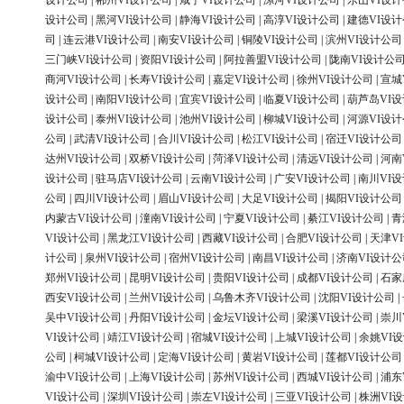
设计公司
|
郴州VI设计公司
|
咸宁VI设计公司
|
漯河VI设计公司
|
乐山VI设
设计公司
|
黑河VI设计公司
|
静海VI设计公司
|
高淳VI设计公司
|
建德VI设
司
|
连云港VI设计公司
|
南安VI设计公司
|
铜陵VI设计公司
|
滨州VI设计公司
三门峡VI设计公司
|
资阳VI设计公司
|
阿拉善盟VI设计公司
|
陇南VI设计公
商河VI设计公司
|
长寿VI设计公司
|
嘉定VI设计公司
|
徐州VI设计公司
|
宣城
设计公司
|
南阳VI设计公司
|
宜宾VI设计公司
|
临夏VI设计公司
|
葫芦岛VI
设计公司
|
泰州VI设计公司
|
池州VI设计公司
|
柳城VI设计公司
|
河源VI设
公司
|
武清VI设计公司
|
合川VI设计公司
|
松江VI设计公司
|
宿迁VI设计公司
达州VI设计公司
|
双桥VI设计公司
|
菏泽VI设计公司
|
清远VI设计公司
|
河南
设计公司
|
驻马店VI设计公司
|
云南VI设计公司
|
广安VI设计公司
|
南川VI
公司
|
四川VI设计公司
|
眉山VI设计公司
|
大足VI设计公司
|
揭阳VI设计公司
内蒙古VI设计公司
|
潼南VI设计公司
|
宁夏VI设计公司
|
綦江VI设计公司
|
青
VI设计公司
|
黑龙江VI设计公司
|
西藏VI设计公司
|
合肥VI设计公司
|
天津V
计公司
|
泉州VI设计公司
|
宿州VI设计公司
|
南昌VI设计公司
|
济南VI设计公
郑州VI设计公司
|
昆明VI设计公司
|
贵阳VI设计公司
|
成都VI设计公司
|
石家
西安VI设计公司
|
兰州VI设计公司
|
乌鲁木齐VI设计公司
|
沈阳VI设计公司
|
吴中VI设计公司
|
丹阳VI设计公司
|
金坛VI设计公司
|
梁溪VI设计公司
|
崇川
VI设计公司
|
靖江VI设计公司
|
宿城VI设计公司
|
上城VI设计公司
|
余姚VI
公司
|
柯城VI设计公司
|
定海VI设计公司
|
黄岩VI设计公司
|
莲都VI设计公司
渝中VI设计公司
|
上海VI设计公司
|
苏州VI设计公司
|
西城VI设计公司
|
浦东
VI设计公司
|
深圳VI设计公司
|
崇左VI设计公司
|
三亚VI设计公司
|
株洲VI