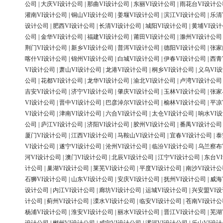
公司
|
大庆VI设计公司
|
那曲VI设计公司
|
东丽VI设计公司
|
雨花台VI设计公
灌南VI设计公司
|
铜山VI设计公司
|
姜堰VI设计公司
|
滨江VI设计公司
|
乐清
设计公司
|
肥西VI设计公司
|
长清VI设计公司
|
城阳VI设计公司
|
黄埔VI设
公司
|
金华VI设计公司
|
福建VI设计公司
|
莆田VI设计公司
|
滁州VI设计公司
荆门VI设计公司
|
新乡VI设计公司
|
普洱VI设计公司
|
德阳VI设计公司
|
张家
喀什VI设计公司
|
锦州VI设计公司
|
白城VI设计公司
|
伊春VI设计公司
|
西青
VI设计公司
|
萧山VI设计公司
|
龙港VI设计公司
|
桐乡VI设计公司
|
义乌VI
公司
|
花都VI设计公司
|
龙华VI设计公司
|
渝北VI设计公司
|
卢湾VI设计公司
吉安VI设计公司
|
济宁VI设计公司
|
肇庆VI设计公司
|
玉林VI设计公司
|
张家
VI设计公司
|
晋中VI设计公司
|
巴彦淖尔VI设计公司
|
榆林VI设计公司
|
平凉
VI设计公司
|
津南VI设计公司
|
六合VI设计公司
|
太仓VI设计公司
|
响水VI
公司
|
庐江VI设计公司
|
济阳VI设计公司
|
胶州VI设计公司
|
番禺VI设计公司
厦门VI设计公司
|
江西VI设计公司
|
马鞍山VI设计公司
|
宜春VI设计公司
|
泰
VI设计公司
|
遂宁VI设计公司
|
沧州VI设计公司
|
临汾VI设计公司
|
乌兰察布
河VI设计公司
|
澳门VI设计公司
|
北辰VI设计公司
|
江宁VI设计公司
|
东台V
计公司
|
巢湖VI设计公司
|
莱芜VI设计公司
|
平度VI设计公司
|
南沙VI设计公
石狮VI设计公司
|
山东VI设计公司
|
安庆VI设计公司
|
抚州VI设计公司
|
威海
设计公司
|
内江VI设计公司
|
廊坊VI设计公司
|
运城VI设计公司
|
兴安盟VI
计公司
|
蓟州VI设计公司
|
溧水VI设计公司
|
临安VI设计公司
|
苍南VI设计公
杨浦VI设计公司
|
淮安VI设计公司
|
丽水VI设计公司
|
晋江VI设计公司
|
芜湖