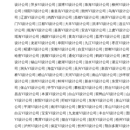
设计公司
|
萍乡VI设计公司
|
淄博VI设计公司
|
珠海VI设计公司
|
柳州VI设
公司
|
绵阳VI设计公司
|
秦皇岛VI设计公司
|
朔州VI设计公司
|
乌海VI设计公
司
|
辽源VI设计公司
|
鸡西VI设计公司
|
昌都VI设计公司
|
南开VI设计公司
|
门VI设计公司
|
江都VI设计公司
|
大丰VI设计公司
|
洪泽VI设计公司
|
连云V
计公司
|
瓯海VI设计公司
|
嘉善VI设计公司
|
安吉VI设计公司
|
上虞VI设计公
瑶海VI设计公司
|
槐荫VI设计公司
|
黄岛VI设计公司
|
荔湾VI设计公司
|
盐田
设计公司
|
龙岩VI设计公司
|
阜阳VI设计公司
|
九江VI设计公司
|
枣庄VI设
公司
|
昭通VI设计公司
|
安顺VI设计公司
|
自贡VI设计公司
|
邯郸VI设计公司
哈密VI设计公司
|
抚顺VI设计公司
|
通化VI设计公司
|
鹤岗VI设计公司
|
林芝
设计公司
|
锡山VI设计公司
|
建湖VI设计公司
|
涟水VI设计公司
|
灌云VI设
司
|
洞头VI设计公司
|
海盐VI设计公司
|
吴兴VI设计公司
|
新昌VI设计公司
|
桥VI设计公司
|
崂山VI设计公司
|
天河VI设计公司
|
南山VI设计公司
|
沙坪坝
设计公司
|
漳州VI设计公司
|
蚌埠VI设计公司
|
新余VI设计公司
|
东营VI设
司
|
保山VI设计公司
|
毕节VI设计公司
|
攀枝花VI设计公司
|
邢台VI设计公司
昌吉VI设计公司
|
本溪VI设计公司
|
白山VI设计公司
|
双鸭山VI设计公司
|
山
VI设计公司
|
射阳VI设计公司
|
盱眙VI设计公司
|
东海VI设计公司
|
泉山VI
公司
|
平湖VI设计公司
|
南浔VI设计公司
|
磐安VI设计公司
|
常山VI设计公司
白云VI设计公司
|
宝安VI设计公司
|
九龙坡VI设计公司
|
丰台VI设计公司
|
普
VI设计公司
|
鹰潭VI设计公司
|
烟台VI设计公司
|
韶关VI设计公司
|
梧州VI
公司
|
泸州VI设计公司
|
保定VI设计公司
|
忻州VI设计公司
|
鄂尔多斯VI设