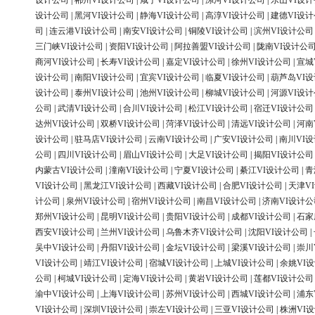
设计公司
|
郴州VI设计公司
|
咸宁VI设计公司
|
漯河VI设计公司
|
乐山VI设
设计公司
|
黑河VI设计公司
|
静海VI设计公司
|
高淳VI设计公司
|
建德VI设
司
|
连云港VI设计公司
|
南安VI设计公司
|
铜陵VI设计公司
|
滨州VI设计公司
三门峡VI设计公司
|
资阳VI设计公司
|
阿拉善盟VI设计公司
|
陇南VI设计公
商河VI设计公司
|
长寿VI设计公司
|
嘉定VI设计公司
|
徐州VI设计公司
|
宣城
设计公司
|
南阳VI设计公司
|
宜宾VI设计公司
|
临夏VI设计公司
|
葫芦岛VI
设计公司
|
泰州VI设计公司
|
池州VI设计公司
|
柳城VI设计公司
|
河源VI设
公司
|
武清VI设计公司
|
合川VI设计公司
|
松江VI设计公司
|
宿迁VI设计公司
达州VI设计公司
|
双桥VI设计公司
|
菏泽VI设计公司
|
清远VI设计公司
|
河南
设计公司
|
驻马店VI设计公司
|
云南VI设计公司
|
广安VI设计公司
|
南川VI
公司
|
四川VI设计公司
|
眉山VI设计公司
|
大足VI设计公司
|
揭阳VI设计公司
内蒙古VI设计公司
|
潼南VI设计公司
|
宁夏VI设计公司
|
綦江VI设计公司
|
青
VI设计公司
|
黑龙江VI设计公司
|
西藏VI设计公司
|
合肥VI设计公司
|
天津V
计公司
|
泉州VI设计公司
|
宿州VI设计公司
|
南昌VI设计公司
|
济南VI设计公
郑州VI设计公司
|
昆明VI设计公司
|
贵阳VI设计公司
|
成都VI设计公司
|
石家
西安VI设计公司
|
兰州VI设计公司
|
乌鲁木齐VI设计公司
|
沈阳VI设计公司
|
吴中VI设计公司
|
丹阳VI设计公司
|
金坛VI设计公司
|
梁溪VI设计公司
|
崇川
VI设计公司
|
靖江VI设计公司
|
宿城VI设计公司
|
上城VI设计公司
|
余姚VI
公司
|
柯城VI设计公司
|
定海VI设计公司
|
黄岩VI设计公司
|
莲都VI设计公司
渝中VI设计公司
|
上海VI设计公司
|
苏州VI设计公司
|
西城VI设计公司
|
浦东
VI设计公司
|
深圳VI设计公司
|
崇左VI设计公司
|
三亚VI设计公司
|
株洲VI