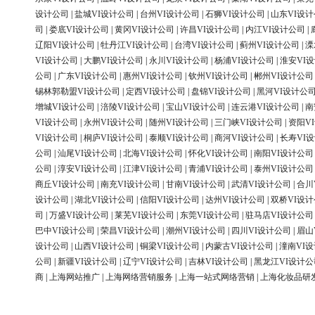
设计公司
|
盐城VI设计公司
|
台州VI设计公司
|
石狮VI设计公司
|
山东VI设
司
|
娄底VI设计公司
|
黄冈VI设计公司
|
许昌VI设计公司
|
内江VI设计公司
|
辽阳VI设计公司
|
牡丹江VI设计公司
|
台湾VI设计公司
|
蓟州VI设计公司
|
溧
VI设计公司
|
大鹏VI设计公司
|
永川VI设计公司
|
杨浦VI设计公司
|
淮安VI
公司
|
广东VI设计公司
|
惠州VI设计公司
|
钦州VI设计公司
|
郴州VI设计公司
锡林郭勒盟VI设计公司
|
定西VI设计公司
|
盘锦VI设计公司
|
黑河VI设计公
增城VI设计公司
|
涪陵VI设计公司
|
宝山VI设计公司
|
连云港VI设计公司
|
南
VI设计公司
|
永州VI设计公司
|
随州VI设计公司
|
三门峡VI设计公司
|
资阳V
VI设计公司
|
桐庐VI设计公司
|
泰顺VI设计公司
|
商河VI设计公司
|
长寿VI
公司
|
汕尾VI设计公司
|
北海VI设计公司
|
怀化VI设计公司
|
南阳VI设计公司
公司
|
淳安VI设计公司
|
江津VI设计公司
|
青浦VI设计公司
|
泰州VI设计公司
商丘VI设计公司
|
南充VI设计公司
|
甘南VI设计公司
|
武清VI设计公司
|
合川
设计公司
|
湖北VI设计公司
|
信阳VI设计公司
|
达州VI设计公司
|
双桥VI设
司
|
万盛VI设计公司
|
莱芜VI设计公司
|
东莞VI设计公司
|
驻马店VI设计公司
巴中VI设计公司
|
荣昌VI设计公司
|
潮州VI设计公司
|
四川VI设计公司
|
眉山
设计公司
|
山西VI设计公司
|
铜梁VI设计公司
|
内蒙古VI设计公司
|
潼南VI
公司
|
新疆VI设计公司
|
辽宁VI设计公司
|
吉林VI设计公司
|
黑龙江VI设计公
商
|
上海网站推广
|
上海网络营销服务
|
上海一站式网络营销
|
上海化妆品研