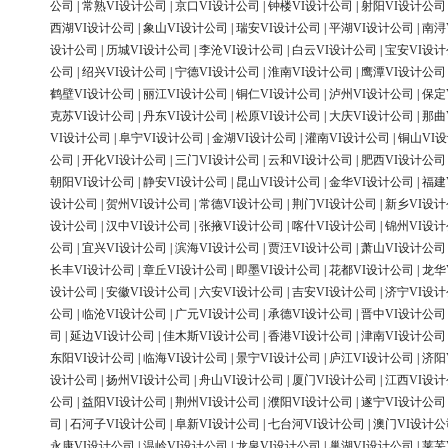
公司
|
常熟VI设计公司
|
京口VI设计公司
|
钟楼VI设计公司
|
射阳VI设计公司
西湖VI设计公司
|
象山VI设计公司
|
瑞安VI设计公司
|
平湖VI设计公司
|
南浔
设计公司
|
历城VI设计公司
|
李沧VI设计公司
|
白云VI设计公司
|
宝安VI设
公司
|
绍兴VI设计公司
|
宁德VI设计公司
|
淮南VI设计公司
|
鹰潭VI设计公司
鹤壁VI设计公司
|
丽江VI设计公司
|
铜仁VI设计公司
|
泸州VI设计公司
|
保定
克苏VI设计公司
|
丹东VI设计公司
|
松原VI设计公司
|
大庆VI设计公司
|
那曲
VI设计公司
|
阜宁VI设计公司
|
金湖VI设计公司
|
灌南VI设计公司
|
铜山VI
公司
|
开化VI设计公司
|
三门VI设计公司
|
云和VI设计公司
|
肥西VI设计公司
朝阳VI设计公司
|
静安VI设计公司
|
昆山VI设计公司
|
金华VI设计公司
|
福建
设计公司
|
贺州VI设计公司
|
常德VI设计公司
|
荆门VI设计公司
|
新乡VI设
设计公司
|
汉中VI设计公司
|
张掖VI设计公司
|
喀什VI设计公司
|
锦州VI设
公司
|
宜兴VI设计公司
|
滨海VI设计公司
|
贾汪VI设计公司
|
萧山VI设计公司
长丰VI设计公司
|
章丘VI设计公司
|
即墨VI设计公司
|
花都VI设计公司
|
龙华
设计公司
|
安徽VI设计公司
|
六安VI设计公司
|
吉安VI设计公司
|
济宁VI设
公司
|
临沧VI设计公司
|
广元VI设计公司
|
承德VI设计公司
|
晋中VI设计公司
司
|
延边VI设计公司
|
佳木斯VI设计公司
|
香港VI设计公司
|
津南VI设计公司
东阳VI设计公司
|
临海VI设计公司
|
景宁VI设计公司
|
庐江VI设计公司
|
济阳
设计公司
|
扬州VI设计公司
|
舟山VI设计公司
|
厦门VI设计公司
|
江西VI设
公司
|
益阳VI设计公司
|
荆州VI设计公司
|
濮阳VI设计公司
|
遂宁VI设计公司
司
|
石河子VI设计公司
|
阜新VI设计公司
|
七台河VI设计公司
|
澳门VI设计公
永康VI设计公司
|
温岭VI设计公司
|
龙泉VI设计公司
|
巢湖VI设计公司
|
莱芜