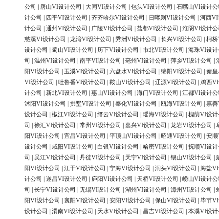
公司
|
唐山VI设计公司
|
大同VI设计公司
|
包头VI设计公司
|
石嘴山VI设计公
计公司
|
四平VI设计公司
|
齐齐哈尔VI设计公司
|
日喀则VI设计公司
|
河西V
计公司
|
通州VI设计公司
|
广陵VI设计公司
|
盐都VI设计公司
|
淮阴VI设计公
慈溪VI设计公司
|
龙湾VI设计公司
|
秀洲VI设计公司
|
长兴VI设计公司
|
柯桥
设计公司
|
蜀山VI设计公司
|
历下VI设计公司
|
市北VI设计公司
|
海珠VI设
司
|
温州VI设计公司
|
南平VI设计公司
|
亳州VI设计公司
|
萍乡VI设计公司
|
阳VI设计公司
|
玉溪VI设计公司
|
六盘水VI设计公司
|
绵阳VI设计公司
|
秦皇
VI设计公司
|
吐鲁番VI设计公司
|
鞍山VI设计公司
|
辽源VI设计公司
|
鸡西V
计公司
|
新北VI设计公司
|
惠山VI设计公司
|
海门VI设计公司
|
江都VI设计公
沭阳VI设计公司
|
拱墅VI设计公司
|
奉化VI设计公司
|
瓯海VI设计公司
|
嘉善
设计公司
|
椒江VI设计公司
|
缙云VI设计公司
|
瑶海VI设计公司
|
槐荫VI设
司
|
徐汇VI设计公司
|
常州VI设计公司
|
嘉兴VI设计公司
|
龙岩VI设计公司
|
阳VI设计公司
|
宜昌VI设计公司
|
平顶山VI设计公司
|
昭通VI设计公司
|
安顺
设计公司
|
咸阳VI设计公司
|
白银VI设计公司
|
哈密VI设计公司
|
抚顺VI设
司
|
吴江VI设计公司
|
丹徒VI设计公司
|
天宁VI设计公司
|
锡山VI设计公司
|
阳VI设计公司
|
江干VI设计公司
|
宁海VI设计公司
|
洞头VI设计公司
|
海盐V
计公司
|
遂昌VI设计公司
|
庐阳VI设计公司
|
天桥VI设计公司
|
崂山VI设计公
司
|
长宁VI设计公司
|
无锡VI设计公司
|
湖州VI设计公司
|
漳州VI设计公司
|
阳VI设计公司
|
襄阳VI设计公司
|
安阳VI设计公司
|
保山VI设计公司
|
毕节V
设计公司
|
渭南VI设计公司
|
天水VI设计公司
|
昌吉VI设计公司
|
本溪VI设