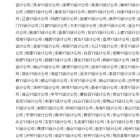
设计公司
|
萍乡VI设计公司
|
淄博VI设计公司
|
珠海VI设计公司
|
柳州VI设
公司
|
绵阳VI设计公司
|
秦皇岛VI设计公司
|
朔州VI设计公司
|
乌海VI设计公
司
|
辽源VI设计公司
|
鸡西VI设计公司
|
昌都VI设计公司
|
南开VI设计公司
|
门VI设计公司
|
江都VI设计公司
|
大丰VI设计公司
|
洪泽VI设计公司
|
连云V
计公司
|
瓯海VI设计公司
|
嘉善VI设计公司
|
安吉VI设计公司
|
上虞VI设计公
瑶海VI设计公司
|
槐荫VI设计公司
|
黄岛VI设计公司
|
荔湾VI设计公司
|
盐田
设计公司
|
龙岩VI设计公司
|
阜阳VI设计公司
|
九江VI设计公司
|
枣庄VI设
公司
|
昭通VI设计公司
|
安顺VI设计公司
|
自贡VI设计公司
|
邯郸VI设计公司
哈密VI设计公司
|
抚顺VI设计公司
|
通化VI设计公司
|
鹤岗VI设计公司
|
林芝
设计公司
|
锡山VI设计公司
|
建湖VI设计公司
|
涟水VI设计公司
|
灌云VI设
司
|
洞头VI设计公司
|
海盐VI设计公司
|
吴兴VI设计公司
|
新昌VI设计公司
|
桥VI设计公司
|
崂山VI设计公司
|
天河VI设计公司
|
南山VI设计公司
|
沙坪坝
设计公司
|
漳州VI设计公司
|
蚌埠VI设计公司
|
新余VI设计公司
|
东营VI设
司
|
保山VI设计公司
|
毕节VI设计公司
|
攀枝花VI设计公司
|
邢台VI设计公司
昌吉VI设计公司
|
本溪VI设计公司
|
白山VI设计公司
|
双鸭山VI设计公司
|
山
VI设计公司
|
射阳VI设计公司
|
盱眙VI设计公司
|
东海VI设计公司
|
泉山VI
公司
|
平湖VI设计公司
|
南浔VI设计公司
|
磐安VI设计公司
|
常山VI设计公司
白云VI设计公司
|
宝安VI设计公司
|
九龙坡VI设计公司
|
丰台VI设计公司
|
普
VI设计公司
|
鹰潭VI设计公司
|
烟台VI设计公司
|
韶关VI设计公司
|
梧州VI
公司
|
泸州VI设计公司
|
保定VI设计公司
|
忻州VI设计公司
|
鄂尔多斯VI设