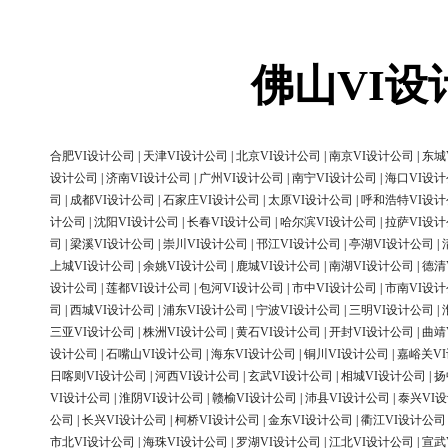
佛山VI
合肥VI设计公司
|
天津VI设计公司
|
北京VI设计公司
|
南京VI设计公司
|
东城
设计公司
|
济南VI设计公司
|
广州VI设计公司
|
南宁VI设计公司
|
海口VI设
司
|
成都VI设计公司
|
石家庄VI设计公司
|
太原VI设计公司
|
呼和浩特VI设
计公司
|
沈阳VI设计公司
|
长春VI设计公司
|
哈尔滨VI设计公司
|
拉萨VI设
司
|
梁溪VI设计公司
|
崇川VI设计公司
|
邗江VI设计公司
|
亭湖VI设计公司
|
上城VI设计公司
|
余姚VI设计公司
|
鹿城VI设计公司
|
南湖VI设计公司
|
德清
设计公司
|
莲都VI设计公司
|
包河VI设计公司
|
市中VI设计公司
|
市南VI设
司
|
西城VI设计公司
|
浦东VI设计公司
|
宁波VI设计公司
|
三明VI设计公司
|
三亚VI设计公司
|
株洲VI设计公司
|
黄石VI设计公司
|
开封VI设计公司
|
曲靖
设计公司
|
石嘴山VI设计公司
|
海东VI设计公司
|
铜川VI设计公司
|
嘉峪关V
日喀则VI设计公司
|
河西VI设计公司
|
玄武VI设计公司
|
相城VI设计公司
|
扬
VI设计公司
|
淮阴VI设计公司
|
赣榆VI设计公司
|
沛县VI设计公司
|
泰兴VI
公司
|
长兴VI设计公司
|
柯桥VI设计公司
|
金东VI设计公司
|
衢江VI设计公司
市北VI设计公司
|
海珠VI设计公司
|
罗湖VI设计公司
|
江北VI设计公司
|
宣武