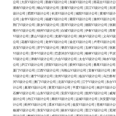
公司
|
大庆VI设计公司
|
那曲VI设计公司
|
东丽VI设计公司
|
雨花台VI设计公
灌南VI设计公司
|
铜山VI设计公司
|
姜堰VI设计公司
|
滨江VI设计公司
|
乐清
设计公司
|
肥西VI设计公司
|
长清VI设计公司
|
城阳VI设计公司
|
黄埔VI设
公司
|
金华VI设计公司
|
福建VI设计公司
|
莆田VI设计公司
|
滁州VI设计公司
荆门VI设计公司
|
新乡VI设计公司
|
普洱VI设计公司
|
德阳VI设计公司
|
张家
喀什VI设计公司
|
锦州VI设计公司
|
白城VI设计公司
|
伊春VI设计公司
|
西青
VI设计公司
|
萧山VI设计公司
|
龙港VI设计公司
|
桐乡VI设计公司
|
义乌VI
公司
|
花都VI设计公司
|
龙华VI设计公司
|
渝北VI设计公司
|
卢湾VI设计公司
吉安VI设计公司
|
济宁VI设计公司
|
肇庆VI设计公司
|
玉林VI设计公司
|
张家
VI设计公司
|
晋中VI设计公司
|
巴彦淖尔VI设计公司
|
榆林VI设计公司
|
平凉
VI设计公司
|
津南VI设计公司
|
六合VI设计公司
|
太仓VI设计公司
|
响水VI
公司
|
庐江VI设计公司
|
济阳VI设计公司
|
胶州VI设计公司
|
番禺VI设计公司
厦门VI设计公司
|
江西VI设计公司
|
马鞍山VI设计公司
|
宜春VI设计公司
|
泰
VI设计公司
|
遂宁VI设计公司
|
沧州VI设计公司
|
临汾VI设计公司
|
乌兰察布
河VI设计公司
|
澳门VI设计公司
|
北辰VI设计公司
|
江宁VI设计公司
|
东台V
计公司
|
巢湖VI设计公司
|
莱芜VI设计公司
|
平度VI设计公司
|
南沙VI设计公
石狮VI设计公司
|
山东VI设计公司
|
安庆VI设计公司
|
抚州VI设计公司
|
威海
设计公司
|
内江VI设计公司
|
廊坊VI设计公司
|
运城VI设计公司
|
兴安盟VI
计公司
|
蓟州VI设计公司
|
溧水VI设计公司
|
临安VI设计公司
|
苍南VI设计公
杨浦VI设计公司
|
淮安VI设计公司
|
丽水VI设计公司
|
晋江VI设计公司
|
芜湖