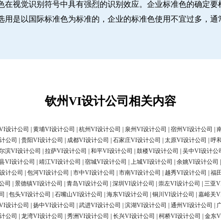
色在视觉识别符号中具有强烈的识别效应。企业标准色的确定要
选用是以国际标准色为标准的，企业的标准色使用不宜过多，通
钦州VI设计公司相关内容
VI设计公司
|
黄埔VI设计公司
|
杭州VI设计公司
|
泉州VI设计公司
|
宿州VI设计公司
|
设计公司
|
贵阳VI设计公司
|
成都VI设计公司
|
石家庄VI设计公司
|
太原VI设计公司
|
呼
尔滨VI设计公司
|
拉萨VI设计公司
|
和平VI设计公司
|
鼓楼VI设计公司
|
吴中VI设计公
县VI设计公司
|
靖江VI设计公司
|
宿城VI设计公司
|
上城VI设计公司
|
余姚VI设计公司
I设计公司
|
包河VI设计公司
|
市中VI设计公司
|
市南VI设计公司
|
越秀VI设计公司
|
福
计公司
|
景德镇VI设计公司
|
青岛VI设计公司
|
深圳VI设计公司
|
崇左VI设计公司
|
三亚V
司
|
包头VI设计公司
|
石嘴山VI设计公司
|
海东VI设计公司
|
铜川VI设计公司
|
嘉峪关V
VI设计公司
|
扬中VI设计公司
|
武进VI设计公司
|
滨湖VI设计公司
|
通州VI设计公司
|
设计公司
|
龙湾VI设计公司
|
秀洲VI设计公司
|
长兴VI设计公司
|
柯桥VI设计公司
|
金东V