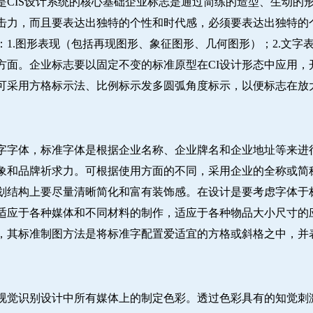
是CIS设计系统的核心基础企业标志是通过简练的造型、生动的
击力，而且要表达出独特的个性和时代感，必须要表达出独特的
1.图形表现（包括再现图形、象征图形、几何图形）；2.文字表
方面。企业标志要以固定不变的标准原型在CI设计形态中应用，
可采用方格标示法、比例标示发多圆弧角度标示，以便标志在放
字字体，标准字体是根据企业名称、企业牌名和企业地址等来进
象和品牌祈求力。可根据使用方面的不同，采用企业的全称或简
划结构上要尽量清晰简化和富有装饰感。在设计是要考虑字体于
适应于各种媒体和不同材料的制作，适应于各种物品大小尺寸的
，其标准制图方法是将标准字配置爱适宜的方格或斜格之中，并
视觉识别设计中所有媒体上的制定色彩。透过色彩具有的知觉刺