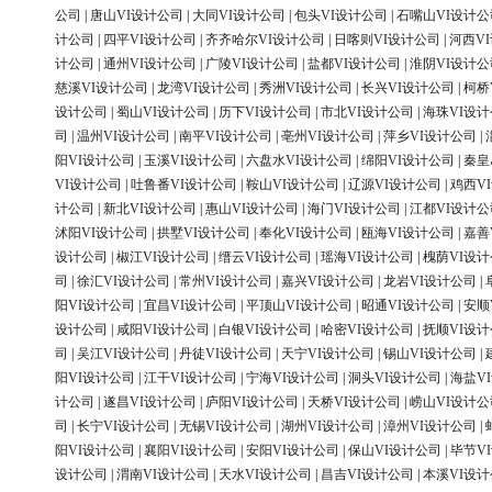
公司
|
唐山VI设计公司
|
大同VI设计公司
|
包头VI设计公司
|
石嘴山VI设计公
计公司
|
四平VI设计公司
|
齐齐哈尔VI设计公司
|
日喀则VI设计公司
|
河西V
计公司
|
通州VI设计公司
|
广陵VI设计公司
|
盐都VI设计公司
|
淮阴VI设计公
慈溪VI设计公司
|
龙湾VI设计公司
|
秀洲VI设计公司
|
长兴VI设计公司
|
柯桥
设计公司
|
蜀山VI设计公司
|
历下VI设计公司
|
市北VI设计公司
|
海珠VI设
司
|
温州VI设计公司
|
南平VI设计公司
|
亳州VI设计公司
|
萍乡VI设计公司
|
阳VI设计公司
|
玉溪VI设计公司
|
六盘水VI设计公司
|
绵阳VI设计公司
|
秦皇
VI设计公司
|
吐鲁番VI设计公司
|
鞍山VI设计公司
|
辽源VI设计公司
|
鸡西V
计公司
|
新北VI设计公司
|
惠山VI设计公司
|
海门VI设计公司
|
江都VI设计公
沭阳VI设计公司
|
拱墅VI设计公司
|
奉化VI设计公司
|
瓯海VI设计公司
|
嘉善
设计公司
|
椒江VI设计公司
|
缙云VI设计公司
|
瑶海VI设计公司
|
槐荫VI设
司
|
徐汇VI设计公司
|
常州VI设计公司
|
嘉兴VI设计公司
|
龙岩VI设计公司
|
阳VI设计公司
|
宜昌VI设计公司
|
平顶山VI设计公司
|
昭通VI设计公司
|
安顺
设计公司
|
咸阳VI设计公司
|
白银VI设计公司
|
哈密VI设计公司
|
抚顺VI设
司
|
吴江VI设计公司
|
丹徒VI设计公司
|
天宁VI设计公司
|
锡山VI设计公司
|
阳VI设计公司
|
江干VI设计公司
|
宁海VI设计公司
|
洞头VI设计公司
|
海盐V
计公司
|
遂昌VI设计公司
|
庐阳VI设计公司
|
天桥VI设计公司
|
崂山VI设计公
司
|
长宁VI设计公司
|
无锡VI设计公司
|
湖州VI设计公司
|
漳州VI设计公司
|
阳VI设计公司
|
襄阳VI设计公司
|
安阳VI设计公司
|
保山VI设计公司
|
毕节V
设计公司
|
渭南VI设计公司
|
天水VI设计公司
|
昌吉VI设计公司
|
本溪VI设