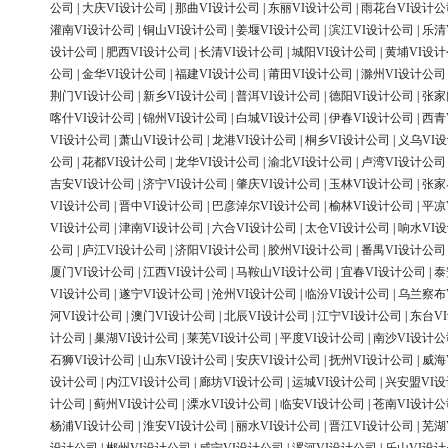
公司
|
大庆VI设计公司
|
那曲VI设计公司
|
东丽VI设计公司
|
雨花台VI设计公
灌南VI设计公司
|
铜山VI设计公司
|
姜堰VI设计公司
|
滨江VI设计公司
|
乐清
设计公司
|
肥西VI设计公司
|
长清VI设计公司
|
城阳VI设计公司
|
黄埔VI设
公司
|
金华VI设计公司
|
福建VI设计公司
|
莆田VI设计公司
|
滁州VI设计公司
荆门VI设计公司
|
新乡VI设计公司
|
普洱VI设计公司
|
德阳VI设计公司
|
张家
喀什VI设计公司
|
锦州VI设计公司
|
白城VI设计公司
|
伊春VI设计公司
|
西青
VI设计公司
|
萧山VI设计公司
|
龙港VI设计公司
|
桐乡VI设计公司
|
义乌VI
公司
|
花都VI设计公司
|
龙华VI设计公司
|
渝北VI设计公司
|
卢湾VI设计公司
吉安VI设计公司
|
济宁VI设计公司
|
肇庆VI设计公司
|
玉林VI设计公司
|
张家
VI设计公司
|
晋中VI设计公司
|
巴彦淖尔VI设计公司
|
榆林VI设计公司
|
平凉
VI设计公司
|
津南VI设计公司
|
六合VI设计公司
|
太仓VI设计公司
|
响水VI
公司
|
庐江VI设计公司
|
济阳VI设计公司
|
胶州VI设计公司
|
番禺VI设计公司
厦门VI设计公司
|
江西VI设计公司
|
马鞍山VI设计公司
|
宜春VI设计公司
|
泰
VI设计公司
|
遂宁VI设计公司
|
沧州VI设计公司
|
临汾VI设计公司
|
乌兰察布
河VI设计公司
|
澳门VI设计公司
|
北辰VI设计公司
|
江宁VI设计公司
|
东台V
计公司
|
巢湖VI设计公司
|
莱芜VI设计公司
|
平度VI设计公司
|
南沙VI设计公
石狮VI设计公司
|
山东VI设计公司
|
安庆VI设计公司
|
抚州VI设计公司
|
威海
设计公司
|
内江VI设计公司
|
廊坊VI设计公司
|
运城VI设计公司
|
兴安盟VI
计公司
|
蓟州VI设计公司
|
溧水VI设计公司
|
临安VI设计公司
|
苍南VI设计公
杨浦VI设计公司
|
淮安VI设计公司
|
丽水VI设计公司
|
晋江VI设计公司
|
芜湖