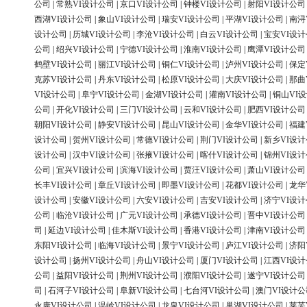
公司
|
常熟VI设计公司
|
京口VI设计公司
|
钟楼VI设计公司
|
射阳VI设计公司
西湖VI设计公司
|
象山VI设计公司
|
瑞安VI设计公司
|
平湖VI设计公司
|
南浔
设计公司
|
历城VI设计公司
|
李沧VI设计公司
|
白云VI设计公司
|
宝安VI设
公司
|
绍兴VI设计公司
|
宁德VI设计公司
|
淮南VI设计公司
|
鹰潭VI设计公司
鹤壁VI设计公司
|
丽江VI设计公司
|
铜仁VI设计公司
|
泸州VI设计公司
|
保定
克苏VI设计公司
|
丹东VI设计公司
|
松原VI设计公司
|
大庆VI设计公司
|
那曲
VI设计公司
|
阜宁VI设计公司
|
金湖VI设计公司
|
灌南VI设计公司
|
铜山VI
公司
|
开化VI设计公司
|
三门VI设计公司
|
云和VI设计公司
|
肥西VI设计公司
朝阳VI设计公司
|
静安VI设计公司
|
昆山VI设计公司
|
金华VI设计公司
|
福建
设计公司
|
贺州VI设计公司
|
常德VI设计公司
|
荆门VI设计公司
|
新乡VI设
设计公司
|
汉中VI设计公司
|
张掖VI设计公司
|
喀什VI设计公司
|
锦州VI设
公司
|
宜兴VI设计公司
|
滨海VI设计公司
|
贾汪VI设计公司
|
萧山VI设计公司
长丰VI设计公司
|
章丘VI设计公司
|
即墨VI设计公司
|
花都VI设计公司
|
龙华
设计公司
|
安徽VI设计公司
|
六安VI设计公司
|
吉安VI设计公司
|
济宁VI设
公司
|
临沧VI设计公司
|
广元VI设计公司
|
承德VI设计公司
|
晋中VI设计公司
司
|
延边VI设计公司
|
佳木斯VI设计公司
|
香港VI设计公司
|
津南VI设计公司
东阳VI设计公司
|
临海VI设计公司
|
景宁VI设计公司
|
庐江VI设计公司
|
济阳
设计公司
|
扬州VI设计公司
|
舟山VI设计公司
|
厦门VI设计公司
|
江西VI设
公司
|
益阳VI设计公司
|
荆州VI设计公司
|
濮阳VI设计公司
|
遂宁VI设计公司
司
|
石河子VI设计公司
|
阜新VI设计公司
|
七台河VI设计公司
|
澳门VI设计公
永康VI设计公司
|
温岭VI设计公司
|
龙泉VI设计公司
|
巢湖VI设计公司
|
莱芜