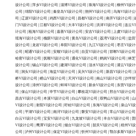
设计公司
|
萍乡VI设计公司
|
淄博VI设计公司
|
珠海VI设计公司
|
柳州VI设
公司
|
绵阳VI设计公司
|
秦皇岛VI设计公司
|
朔州VI设计公司
|
乌海VI设计公
司
|
辽源VI设计公司
|
鸡西VI设计公司
|
昌都VI设计公司
|
南开VI设计公司
|
门VI设计公司
|
江都VI设计公司
|
大丰VI设计公司
|
洪泽VI设计公司
|
连云V
计公司
|
瓯海VI设计公司
|
嘉善VI设计公司
|
安吉VI设计公司
|
上虞VI设计公
瑶海VI设计公司
|
槐荫VI设计公司
|
黄岛VI设计公司
|
荔湾VI设计公司
|
盐田
设计公司
|
龙岩VI设计公司
|
阜阳VI设计公司
|
九江VI设计公司
|
枣庄VI设
公司
|
昭通VI设计公司
|
安顺VI设计公司
|
自贡VI设计公司
|
邯郸VI设计公司
哈密VI设计公司
|
抚顺VI设计公司
|
通化VI设计公司
|
鹤岗VI设计公司
|
林芝
设计公司
|
锡山VI设计公司
|
建湖VI设计公司
|
涟水VI设计公司
|
灌云VI设
司
|
洞头VI设计公司
|
海盐VI设计公司
|
吴兴VI设计公司
|
新昌VI设计公司
|
桥VI设计公司
|
崂山VI设计公司
|
天河VI设计公司
|
南山VI设计公司
|
沙坪坝
设计公司
|
漳州VI设计公司
|
蚌埠VI设计公司
|
新余VI设计公司
|
东营VI设
司
|
保山VI设计公司
|
毕节VI设计公司
|
攀枝花VI设计公司
|
邢台VI设计公司
昌吉VI设计公司
|
本溪VI设计公司
|
白山VI设计公司
|
双鸭山VI设计公司
|
山
VI设计公司
|
射阳VI设计公司
|
盱眙VI设计公司
|
东海VI设计公司
|
泉山VI
公司
|
平湖VI设计公司
|
南浔VI设计公司
|
磐安VI设计公司
|
常山VI设计公司
白云VI设计公司
|
宝安VI设计公司
|
九龙坡VI设计公司
|
丰台VI设计公司
|
普
VI设计公司
|
鹰潭VI设计公司
|
烟台VI设计公司
|
韶关VI设计公司
|
梧州VI
公司
|
泸州VI设计公司
|
保定VI设计公司
|
忻州VI设计公司
|
鄂尔多斯VI设