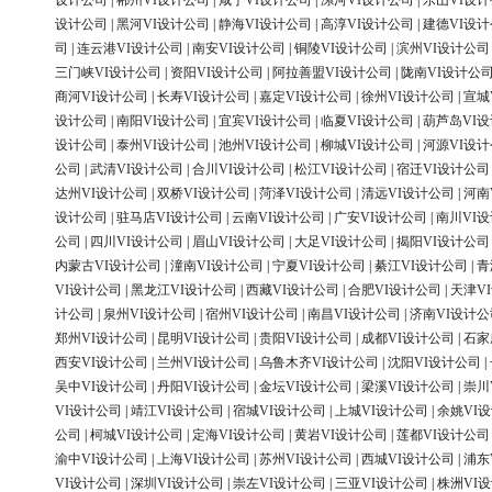
设计公司
|
郴州VI设计公司
|
咸宁VI设计公司
|
漯河VI设计公司
|
乐山VI设
设计公司
|
黑河VI设计公司
|
静海VI设计公司
|
高淳VI设计公司
|
建德VI设
司
|
连云港VI设计公司
|
南安VI设计公司
|
铜陵VI设计公司
|
滨州VI设计公司
三门峡VI设计公司
|
资阳VI设计公司
|
阿拉善盟VI设计公司
|
陇南VI设计公
商河VI设计公司
|
长寿VI设计公司
|
嘉定VI设计公司
|
徐州VI设计公司
|
宣城
设计公司
|
南阳VI设计公司
|
宜宾VI设计公司
|
临夏VI设计公司
|
葫芦岛VI
设计公司
|
泰州VI设计公司
|
池州VI设计公司
|
柳城VI设计公司
|
河源VI设
公司
|
武清VI设计公司
|
合川VI设计公司
|
松江VI设计公司
|
宿迁VI设计公司
达州VI设计公司
|
双桥VI设计公司
|
菏泽VI设计公司
|
清远VI设计公司
|
河南
设计公司
|
驻马店VI设计公司
|
云南VI设计公司
|
广安VI设计公司
|
南川VI
公司
|
四川VI设计公司
|
眉山VI设计公司
|
大足VI设计公司
|
揭阳VI设计公司
内蒙古VI设计公司
|
潼南VI设计公司
|
宁夏VI设计公司
|
綦江VI设计公司
|
青
VI设计公司
|
黑龙江VI设计公司
|
西藏VI设计公司
|
合肥VI设计公司
|
天津V
计公司
|
泉州VI设计公司
|
宿州VI设计公司
|
南昌VI设计公司
|
济南VI设计公
郑州VI设计公司
|
昆明VI设计公司
|
贵阳VI设计公司
|
成都VI设计公司
|
石家
西安VI设计公司
|
兰州VI设计公司
|
乌鲁木齐VI设计公司
|
沈阳VI设计公司
|
吴中VI设计公司
|
丹阳VI设计公司
|
金坛VI设计公司
|
梁溪VI设计公司
|
崇川
VI设计公司
|
靖江VI设计公司
|
宿城VI设计公司
|
上城VI设计公司
|
余姚VI
公司
|
柯城VI设计公司
|
定海VI设计公司
|
黄岩VI设计公司
|
莲都VI设计公司
渝中VI设计公司
|
上海VI设计公司
|
苏州VI设计公司
|
西城VI设计公司
|
浦东
VI设计公司
|
深圳VI设计公司
|
崇左VI设计公司
|
三亚VI设计公司
|
株洲VI