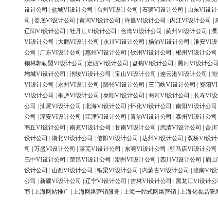
设计公司
|
盐城VI设计公司
|
台州VI设计公司
|
石狮VI设计公司
|
山东VI设
司
|
娄底VI设计公司
|
黄冈VI设计公司
|
许昌VI设计公司
|
内江VI设计公司
|
辽阳VI设计公司
|
牡丹江VI设计公司
|
台湾VI设计公司
|
蓟州VI设计公司
|
溧
VI设计公司
|
大鹏VI设计公司
|
永川VI设计公司
|
杨浦VI设计公司
|
淮安VI
公司
|
广东VI设计公司
|
惠州VI设计公司
|
钦州VI设计公司
|
郴州VI设计公司
锡林郭勒盟VI设计公司
|
定西VI设计公司
|
盘锦VI设计公司
|
黑河VI设计公
增城VI设计公司
|
涪陵VI设计公司
|
宝山VI设计公司
|
连云港VI设计公司
|
南
VI设计公司
|
永州VI设计公司
|
随州VI设计公司
|
三门峡VI设计公司
|
资阳V
VI设计公司
|
桐庐VI设计公司
|
泰顺VI设计公司
|
商河VI设计公司
|
长寿VI
公司
|
汕尾VI设计公司
|
北海VI设计公司
|
怀化VI设计公司
|
南阳VI设计公司
公司
|
淳安VI设计公司
|
江津VI设计公司
|
青浦VI设计公司
|
泰州VI设计公司
商丘VI设计公司
|
南充VI设计公司
|
甘南VI设计公司
|
武清VI设计公司
|
合川
设计公司
|
湖北VI设计公司
|
信阳VI设计公司
|
达州VI设计公司
|
双桥VI设
司
|
万盛VI设计公司
|
莱芜VI设计公司
|
东莞VI设计公司
|
驻马店VI设计公司
巴中VI设计公司
|
荣昌VI设计公司
|
潮州VI设计公司
|
四川VI设计公司
|
眉山
设计公司
|
山西VI设计公司
|
铜梁VI设计公司
|
内蒙古VI设计公司
|
潼南VI
公司
|
新疆VI设计公司
|
辽宁VI设计公司
|
吉林VI设计公司
|
黑龙江VI设计公
商
|
上海网站推广
|
上海网络营销服务
|
上海一站式网络营销
|
上海化妆品研