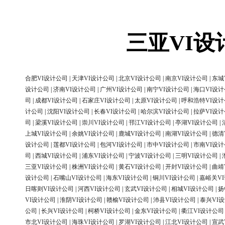
三亚VI
合肥VI设计公司
|
天津VI设计公司
|
北京VI设计公司
|
南京VI设计公司
|
东城
设计公司
|
济南VI设计公司
|
广州VI设计公司
|
南宁VI设计公司
|
海口VI设
司
|
成都VI设计公司
|
石家庄VI设计公司
|
太原VI设计公司
|
呼和浩特VI设
计公司
|
沈阳VI设计公司
|
长春VI设计公司
|
哈尔滨VI设计公司
|
拉萨VI设
司
|
梁溪VI设计公司
|
崇川VI设计公司
|
邗江VI设计公司
|
亭湖VI设计公司
|
上城VI设计公司
|
余姚VI设计公司
|
鹿城VI设计公司
|
南湖VI设计公司
|
德清
设计公司
|
莲都VI设计公司
|
包河VI设计公司
|
市中VI设计公司
|
市南VI设
司
|
西城VI设计公司
|
浦东VI设计公司
|
宁波VI设计公司
|
三明VI设计公司
|
三亚VI设计公司
|
株洲VI设计公司
|
黄石VI设计公司
|
开封VI设计公司
|
曲靖
设计公司
|
石嘴山VI设计公司
|
海东VI设计公司
|
铜川VI设计公司
|
嘉峪关V
日喀则VI设计公司
|
河西VI设计公司
|
玄武VI设计公司
|
相城VI设计公司
|
扬
VI设计公司
|
淮阴VI设计公司
|
赣榆VI设计公司
|
沛县VI设计公司
|
泰兴VI
公司
|
长兴VI设计公司
|
柯桥VI设计公司
|
金东VI设计公司
|
衢江VI设计公司
市北VI设计公司
|
海珠VI设计公司
|
罗湖VI设计公司
|
江北VI设计公司
|
宣武